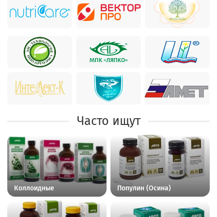
Часто ищут
Коллоидные
Популин (Осина)