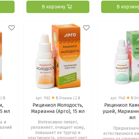
В корзину
В корзин
5
арт.
1162
5
Отзывы
3
арт.
1140
5
От
м,
Рициниол Молодость,
Рициниол Кам
15 мл
Марианна (Арго), 15 мл
ушей, Марианна
мл
а и
Интенсивно питает,
ваний
увлажняет, очищает кожу,
Предназнач
повышает ее тургор и
естественного е
е
эластичность, улучшает цвет.
ухода за слухов