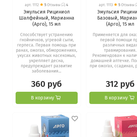
арт.
1112
5
Отзывы
4
арт.
1113
5
Отзывы
Эмульсия Рициниол
Эмульсия Рицин
Шалфейный, Марианна
Базовый, Мариа
(Арго), 15 мл
(Арго), 15 мл
Способствует устранению
Применяется для ока
гнойничков, угревой сыпи,
первой помощи п
герпеса. Первая помощь при
различных вида
ранах, ожогах, обморожениях,
травмирования.
укусах животных насекомых,
Рекомендован к нали
укрепляет десна,
домашней аптечке. По
предупреждает развитие
при ожогах, ссадинах, р
заболевания...
360 руб
312 руб
В корзину
В корзину