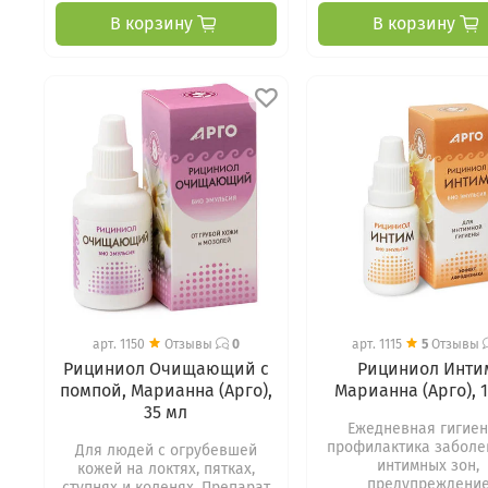
В корзину
В корзину
арт.
1150
Отзывы
0
арт.
1115
5
Отзывы
Рициниол Очищающий с
Рициниол Инти
помпой, Марианна (Арго),
Марианна (Арго), 
35 мл
Ежедневная гигиен
профилактика заболе
Для людей с огрубевшей
интимных зон,
кожей на локтях, пятках,
предупреждени
ступнях и коленях. Препарат