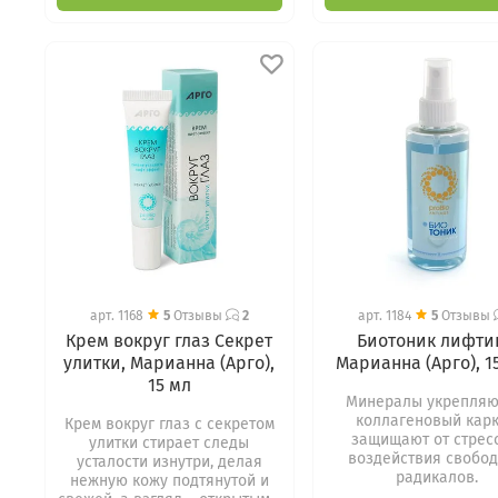
арт.
1168
5
Отзывы
2
арт.
1184
5
Отзывы
Крем вокруг глаз Секрет
Биотоник лифти
улитки, Марианна (Арго),
Марианна (Арго), 1
15 мл
Минералы укрепляю
коллагеновый карк
Крем вокруг глаз с секретом
защищают от стрес
улитки стирает следы
воздействия свобо
усталости изнутри, делая
радикалов.
нежную кожу подтянутой и