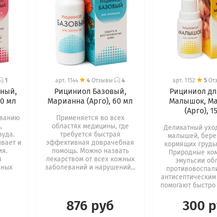
1
арт.
1144
4
Отзывы
4
арт.
1152
5
От
ный,
Рициниол Базовый,
Рициниол дл
60 мл
Марианна (Арго), 60 мл
Малышок, М
(Арго), 1
ыванию
Применяется во всех
,
областях медицины, где
Деликатный ухо
зуда.
требуется быстрая
малышей, бере
вает и
эффективная доврачебная
кормящих грудь
ия.
помощь. Можно назвать
Природные ко
я
лекарством от всех кожных
эмульсии об
жных
заболеваний и нарушений...
противовоспал
антисептическим
помогают быстро 
876 руб
300 