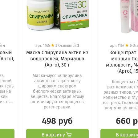
4
арт.
1165
5
Отзывы
3
арт.
1167
5
От
ловый
Маска Спирулина актив из
Концентрат
Арго),
водорослей, Марианна
морщин Пе
(Арго), 30 г
молодости, 
(Арго), 1
ез
Маска-мусс «Спирулина
бенов!
актив» насыщает кожу
Концентрат 
ак гель
широким спектром
разглаживает
аем на
биологически активных
разных типов, у
ский
веществ. Благодаря этому
количество и гл
кат....
активизируются процессы
на треть. Гладка
регенерации.
подтянутая кожа 
498 руб
660 
В корзину
В корзин