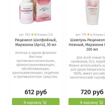
арт.
1102
5
Отзывы
3
арт.
1175
4
Отзывы
Рициниол Шалфейный,
Шампунь Рицинио
Марианна (Арго), 30 мл
Нежный, Марианна (
200 мл
Аптечка в одном флаконе!
Местное
Для всей семьи! Б
противовоспалительное,
силиконов, SLS, пара
кровоостанавливающее,
Можно использовать к
обезболивающее,
для душа! Биоразлаг
ранозаживляющее, защитное
100%, имеет россий
и противоотечное средство.
экологический сертифи
612 руб
720 руб
В корзину
В корзину