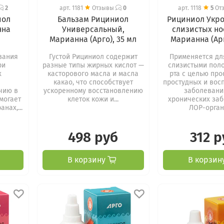
2
арт.
1181
Отзывы
0
арт.
1118
5
От
иол
Бальзам Рициниол
Рициниол Укр
нна
Универсальный,
слизистых нос
Марианна (Арго), 35 мл
Марианна (Арг
зания
Густой Рициниол содержит
Применяется дл
ри
разные типы жирных кислот —
слизистыми поло
х
касторового масла и масла
рта с целью пр
какао, что способствует
простудных и вос
чию в
ускоренному восстановлению
заболевани
могает
клеток кожи и...
хронических за
анах,...
ЛОР-органо
498 руб
312 р
В корзину
В корзин