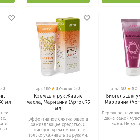
3
арт.
1169
5
Отзывы
2
арт.
1183
5
От
нг,
Крем для рук Живые
Биогель для 
50 мл
масла, Марианна (Арго), 75
Марианна (Арго
мл
т ее
Бережное, глубок
ас,
даже самой чувс
Эффективное смягчающее и
са и
кожи. Не суш
заживляющее средство. С
дных
помощью крема можно не
только ухаживать за руками,