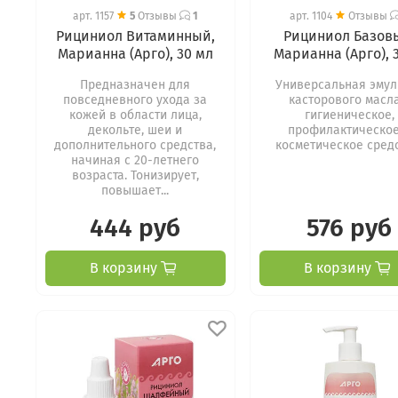
арт.
1157
5
Отзывы
1
арт.
1104
Отзывы
Рициниол Витаминный,
Рициниол Базов
Марианна (Арго), 30 мл
Марианна (Арго), 
Предназначен для
Универсальная эмул
повседневного ухода за
касторового масла
кожей в области лица,
гигиеническое,
декольте, шеи и
профилактическое
дополнительного средства,
косметическое средс
начиная с 20-летнего
возраста. Тонизирует,
повышает...
444 руб
576 руб
В корзину
В корзину