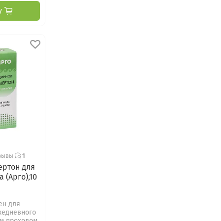
у
зывы
1
ертон для
 (Арго),10
ен для
жедневного
ым проходом