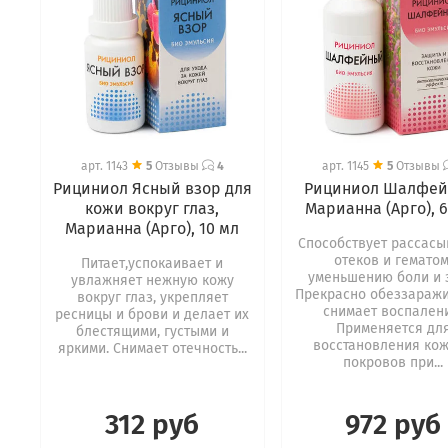
арт.
1143
5
Отзывы
4
арт.
1145
5
Отзывы
Рициниол Ясный взор для
Рициниол Шалфей
кожи вокруг глаз,
Марианна (Арго), 
Марианна (Арго), 10 мл
Способствует рассас
отеков и гематом
Питает,успокаивает и
уменьшению боли и 
увлажняет нежную кожу
Прекрасно обеззаражи
вокруг глаз, укрепляет
снимает воспален
ресницы и брови и делает их
Применяется дл
блестящими, густыми и
восстановления ко
яркими. Снимает отечность...
покровов при...
312 руб
972 руб