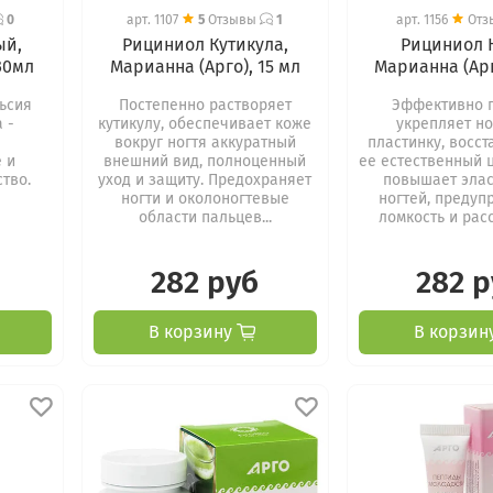
0
арт.
1107
5
Отзывы
1
арт.
1156
От
ый,
Рициниол Кутикула,
Рициниол 
30мл
Марианна (Арго), 15 мл
Марианна (Арг
ьсия
Постепенно растворяет
Эффективно п
 -
кутикулу, обеспечивает коже
укрепляет н
вокруг ногтя аккуратный
пластинку, восс
 и
внешний вид, полноценный
ее естественный ц
тво.
уход и защиту. Предохраняет
повышает элас
ногти и околоногтевые
ногтей, предуп
области пальцев...
ломкость и расс
282 руб
282 
В корзину
В корзин