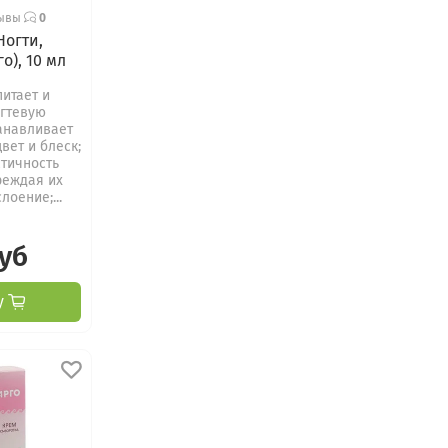
зывы
0
Ногти,
о), 10 мл
итает и
огтевую
танавливает
вет и блеск;
тичность
реждая их
лоение;...
руб
у