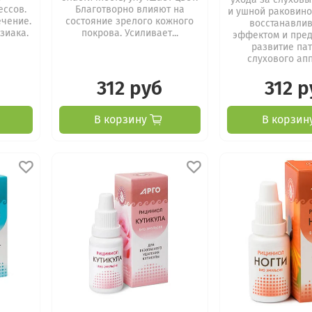
ессов.
Благотворно влияют на
и ушной раковино
ечение.
состояние зрелого кожного
восстанавли
зиака.
покрова. Усиливает...
эффектом и пре
развитие па
слухового аппа
312 руб
312 р
В корзину
В корзин