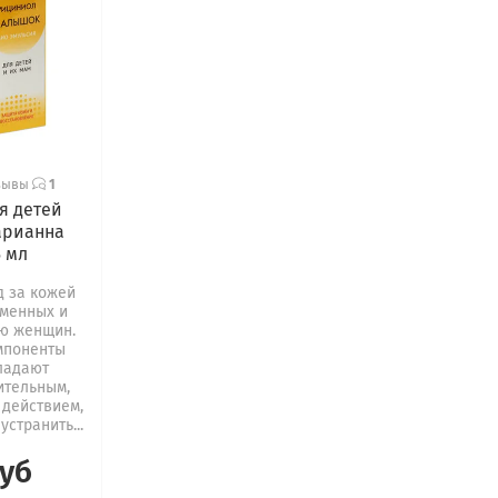
зывы
1
я детей
арианна
5 мл
д за кожей
менных и
ю женщин.
мпоненты
ладают
ительным,
 действием,
устранить...
руб