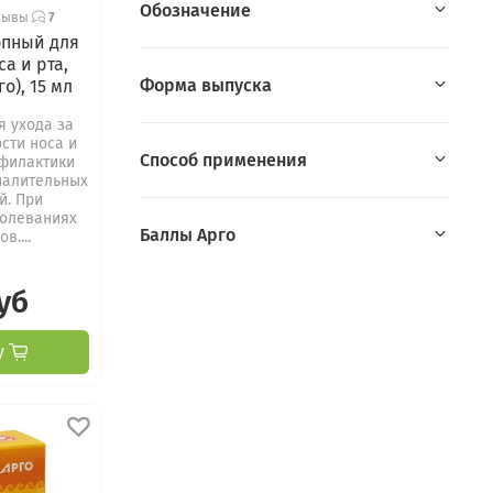
Обозначение
зывы
7
опный для
а и рта,
Форма выпуска
о), 15 мл
я ухода за
сти носа и
Способ применения
офилактики
палительных
й. При
болеваниях
Баллы Арго
в....
уб
у