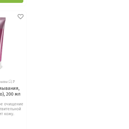
зывы
7
умывания,
), 200 мл
ое очищение
твительной
ит кожу.