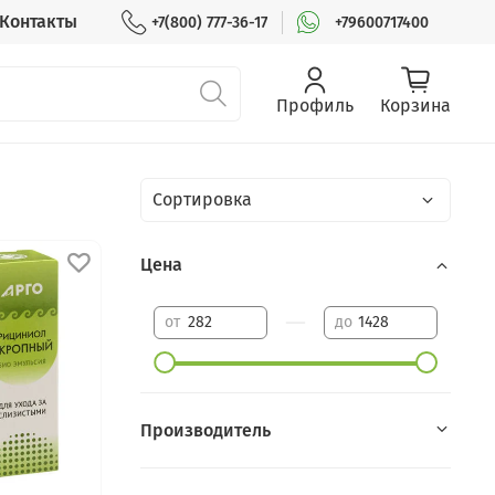
Контакты
+7(800) 777-36-17
+79600717400
Профиль
Корзина
Цена
—
от
до
Производитель