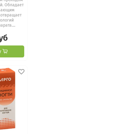
й. Обладает
вающим
дотвращает
тологий
рата....
уб
у