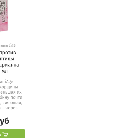
зывы
5
 против
птиды
Марианна
5 мл
AntiAge
 морщины
меньшая их
убину почти
я, сияющая,
– через...
руб
у