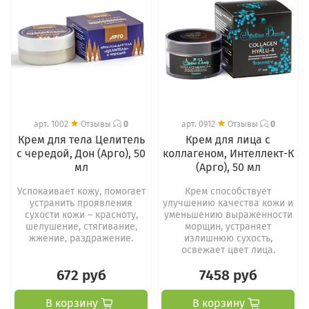
арт.
1002
Отзывы
0
арт.
0912
Отзывы
0
Крем для тела Целитель
Крем для лица с
с чередой, Дон (Арго), 50
коллагеном, Интеллект-К
мл
(Арго), 50 мл
Успокаивает кожу, помогает
Крем способствует
устранить проявления
улучшению качества кожи и
сухости кожи – красноту,
уменьшению выраженности
шелушение, стягивание,
морщин, устраняет
жжение, раздражение.
излишнюю сухость,
освежает цвет лица.
672 руб
7458 руб
В корзину
В корзину