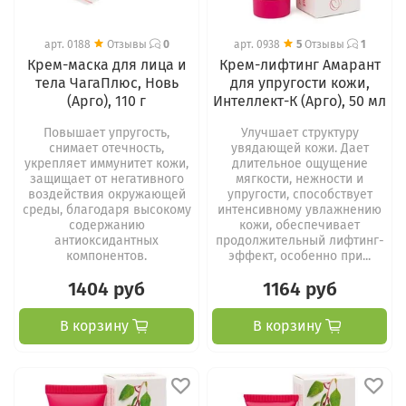
арт.
0188
Отзывы
0
арт.
0938
5
Отзывы
1
Крем-маска для лица и
Крем-лифтинг Амарант
тела ЧагаПлюс, Новь
для упругости кожи,
(Арго), 110 г
Интеллект-К (Арго), 50 мл
Повышает упругость,
Улучшает структуру
снимает отечность,
увядающей кожи. Дает
укрепляет иммунитет кожи,
длительное ощущение
защищает от негативного
мягкости, нежности и
воздействия окружающей
упругости, способствует
среды, благодаря высокому
интенсивному увлажнению
содержанию
кожи, обеспечивает
антиоксидантных
продолжительный лифтинг-
компонентов.
эффект, особенно при...
1404 руб
1164 руб
В корзину
В корзину