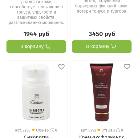
пятен, нарушения
усталости кожи,
барьерных функций кожи,
способствует повышению
потери тонуса и тургора.
тонуса, упругости и
защитных свойств,
разглаживанию морщинок.
1944 руб
3450 руб
В корзину
В корзину
арт.
2938
Отзывы
0
арт.
0992
Отзывы
0
Сыворотка
Крем-эксфолиант с