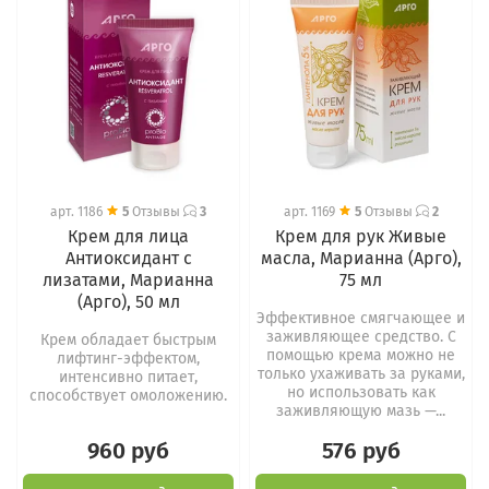
арт.
1186
5
Отзывы
3
арт.
1169
5
Отзывы
2
Крем для лица
Крем для рук Живые
Антиоксидант с
масла, Марианна (Арго),
лизатами, Марианна
75 мл
(Арго), 50 мл
Эффективное смягчающее и
заживляющее средство. С
Крем обладает быстрым
помощью крема можно не
лифтинг-эффектом,
только ухаживать за руками,
интенсивно питает,
но использовать как
способствует омоложению.
заживляющую мазь —...
960 руб
576 руб