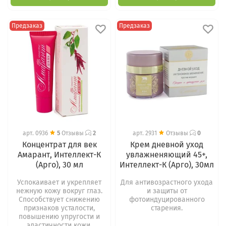
Предзаказ
Предзаказ
арт.
0936
5
Отзывы
2
арт.
2931
Отзывы
0
Концентрат для век
Крем дневной уход
Амарант, Интеллект-К
увлажненяющий 45+,
(Арго), 30 мл
Интеллект-К (Арго), 30мл
Успокаивает и укрепляет
Для антивозрастного ухода
нежную кожу вокруг глаз.
и защиты от
Способствует снижению
фотоиндуцированного
признаков усталости,
старения.
повышению упругости и
эластичности кожи.