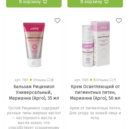
В корзину
В корзину
арт.
1181
Отзывы
0
арт.
1105
5
Отзывы
1
Бальзам Рициниол
Крем Осветляющий от
Универсальный,
пигментных пятен,
Марианна (Арго), 35 мл
Марианна (Арго), 50 мл
Густой Рициниол содержит
Крем от пигментных пятен.
разные типы жирных кислот
Для ухода за кожей лица и
— касторового масла и
тела.
масла какао, что
способствует ускоренному