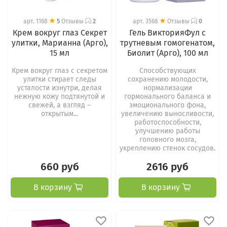
арт.
1168
5
Отзывы
2
арт.
3568
Отзывы
0
Крем вокруг глаз Секрет
Гель ВикторияФул с
улитки, Марианна (Арго),
трутневым гомогенатом,
15 мл
Биолит (Арго), 100 мл
Крем вокруг глаз с секретом
Способствующих
улитки стирает следы
сохранению молодости,
усталости изнутри, делая
нормализации
нежную кожу подтянутой и
гормонального баланса и
свежей, а взгляд –
эмоционального фона,
открытым...
увеличению выносливости,
работоспособности,
улучшению работы
головного мозга,
укреплению стенок сосудов.
660 руб
2616 руб
В корзину
В корзину