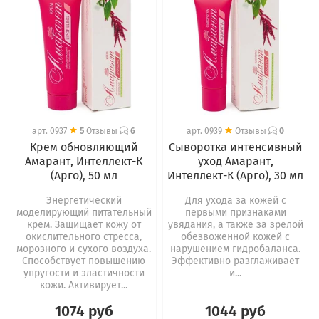
арт.
0937
5
Отзывы
6
арт.
0939
Отзывы
0
Крем обновляющий
Сыворотка интенсивный
Амарант, Интеллект-К
уход Амарант,
(Арго), 50 мл
Интеллект-К (Арго), 30 мл
Энергетический
Для ухода за кожей с
моделирующий питательный
первыми признаками
крем. Защищает кожу от
увядания, а также за зрелой
окислительного стресса,
обезвоженной кожей с
морозного и сухого воздуха.
нарушением гидробаланса.
Способствует повышению
Эффективно разглаживает
упругости и эластичности
и...
кожи. Активирует...
1074 руб
1044 руб