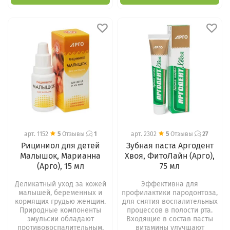
арт.
1152
5
Отзывы
1
арт.
2302
5
Отзывы
27
Рициниол для детей
Зубная паста Аргодент
Малышок, Марианна
Хвоя, ФитоЛайн (Арго),
(Арго), 15 мл
75 мл
Деликатный уход за кожей
Эффективна для
малышей, беременных и
профилактики пародонтоза,
кормящих грудью женщин.
для снятия воспалительных
Природные компоненты
процессов в полости рта.
эмульсии обладают
Входящие в состав пасты
противовоспалительным,
витамины улучшают