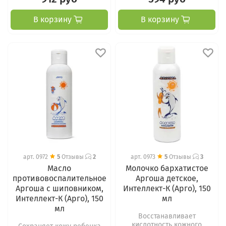
В корзину
В корзину
арт.
0972
5
Отзывы
2
арт.
0973
5
Отзывы
3
Масло
Молочко бархатистое
противовоспалительное
Аргоша детское,
Аргоша с шиповником,
Интеллект-К (Арго), 150
Интеллект-К (Арго), 150
мл
мл
Восстанавливает
кислотность кожного