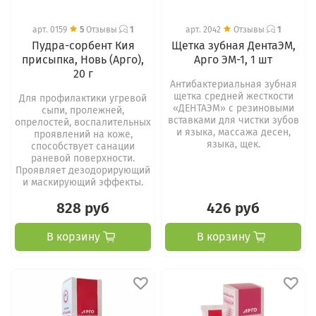
арт.
0159
5
Отзывы
1
арт.
2042
Отзывы
1
Пудра-сорбент Кия
Щетка зубная ДентаЭМ,
присыпка, Новь (Арго),
Арго ЭМ-1, 1 шт
20 г
Антибактериальная зубная
щетка средней жесткости
Для профилактики угревой
«ДЕНТАЭМ» с резиновыми
сыпи, пролежней,
вставками для чистки зубов
опрелостей, воспалительных
и языка, массажа десен,
проявлений на коже,
языка, щек.
способствует санации
раневой поверхности.
Проявляет дезодорирующий
и маскирующий эффекты.
828 руб
426 руб
В корзину
В корзину