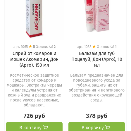
арт.
1065
5
Отзывы
2
арт.
1038
Отзывы
1
Спрей от комаров и
Бальзам для губ
мошек Акомарин, Дон
Поцелуй, Дон (Арго), 10
(Арго), 150 мл
мл
Косметическое защитное
Бальзам предназначен для
средство от комаров и
повседневного ухода за
мошкары. Экстракты череды
губами, защиты их от
и календулы устраняют
обветривания и негативного
кожный зуд и раздражение
воздействия окружающей
после укусов насекомых,
среды.
обладают...
726 руб
378 руб
В корзину
В корзину