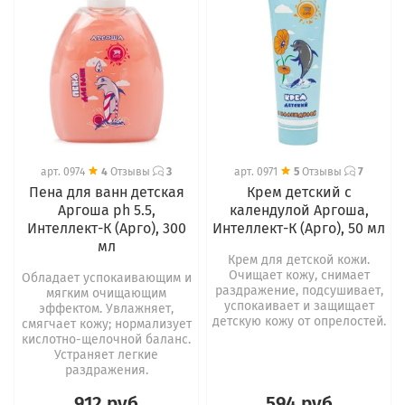
арт.
0974
4
Отзывы
3
арт.
0971
5
Отзывы
7
Пена для ванн детская
Крем детский с
Аргоша ph 5.5,
календулой Аргоша,
Интеллект-К (Арго), 300
Интеллект-К (Арго), 50 мл
мл
Крем для детской кожи.
Очищает кожу, снимает
Обладает успокаивающим и
раздражение, подсушивает,
мягким очищающим
успокаивает и защищает
эффектом. Увлажняет,
детскую кожу от опрелостей.
смягчает кожу; нормализует
кислотно-щелочной баланс.
Устраняет легкие
раздражения.
912 руб
594 руб