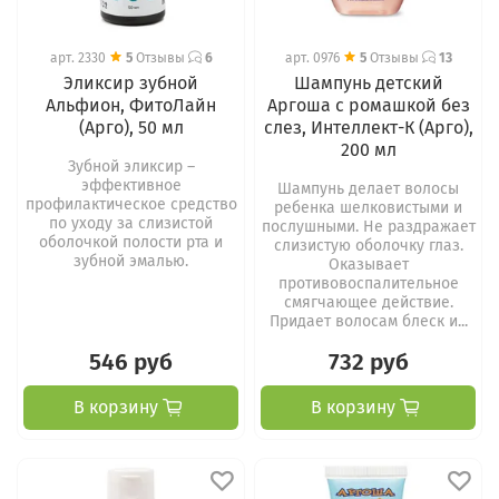
арт.
2330
5
Отзывы
6
арт.
0976
5
Отзывы
13
Эликсир зубной
Шампунь детский
Альфион, ФитоЛайн
Аргоша с ромашкой без
(Арго), 50 мл
слез, Интеллект-К (Арго),
200 мл
Зубной эликсир –
эффективное
Шампунь делает волосы
профилактическое средство
ребенка шелковистыми и
по уходу за слизистой
послушными. Не раздражает
оболочкой полости рта и
слизистую оболочку глаз.
зубной эмалью.
Оказывает
противовоспалительное
смягчающее действие.
Придает волосам блеск и...
546 руб
732 руб
В корзину
В корзину