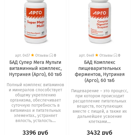
арт.
0457
Отзывы
0
арт.
0449
Отзывы
0
БАД Супер Мега Мульти
БАД Комплекс
витаминный комплекс,
пищеварительных
Нутрикея (Арго), 60 таб
ферментов, Нутрикея
(Арго), 60 таб
Полный комплекс витаминов
и минералов способствует
Пищеварение – это процесс,
общему укреплению
при котором происходит
организма, обеспечивает
расщепление питательных
суточную потребность в
веществ, поступающих
витаминах и питательных
вместе с пищей, а также их
элементах., устраняет
дальнейшее усвоение
вялость, усталость....
клетками....
3396 руб
3432 руб