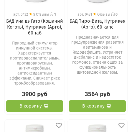
арт.
0432
5
Отзывы
1
арт.
0431
Отзывы
0
БАД Уна дэ Гато (Кошачий
БАД Тиро-Вита, Нутрикея
Коготь), Нутрикея (Арго),
(Арго), 60 капс
60 таб
Предназначается для
предупреждения развития
Природный стимулятор
авитаминоза и
иммунной системы.
йододефицита. Устраняет
Характеризуется
дисбаланс и недостаток
противовоспалительным,
гормонов, отвечающих за
противовирусным,
функциональность
антимикробным,
щитовидной железы.
антиоксидантным
эффектами. Снижает риск
тромбообразования.
3900 руб
3564 руб
В корзину
В корзину