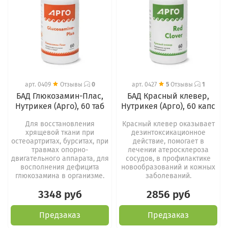
арт.
0409
Отзывы
0
арт.
0427
5
Отзывы
1
БАД Глюкозамин-Плас,
БАД Красный клевер,
Нутрикея (Арго), 60 таб
Нутрикея (Арго), 60 капс
Для восстановления
Красный клевер оказывает
хрящевой ткани при
дезинтоксикационное
остеоартритах, бурситах, при
действие, помогает в
травмах опорно-
лечении атеросклероза
двигательного аппарата, для
сосудов, в профилактике
восполнения дефицита
новообразований и кожных
глюкозамина в организме.
заболеваний.
3348 руб
2856 руб
Предзаказ
Предзаказ