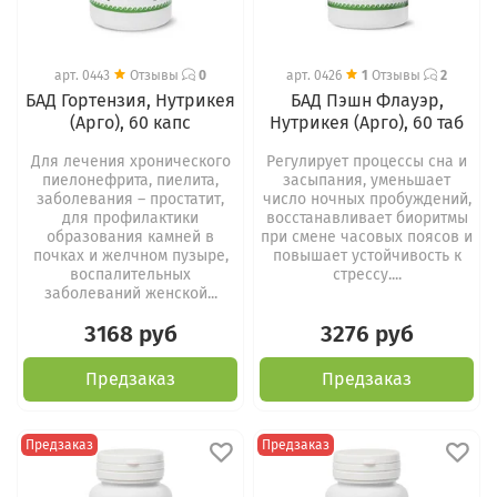
арт.
0443
Отзывы
0
арт.
0426
1
Отзывы
2
БАД Гортензия, Нутрикея
БАД Пэшн Флауэр,
(Арго), 60 капс
Нутрикея (Арго), 60 таб
Для лечения хронического
Регулирует процессы сна и
пиелонефрита, пиелита,
засыпания, уменьшает
заболевания – простатит,
число ночных пробуждений,
для профилактики
восстанавливает биоритмы
образования камней в
при смене часовых поясов и
почках и желчном пузыре,
повышает устойчивость к
воспалительных
стрессу....
заболеваний женской...
3168 руб
3276 руб
Предзаказ
Предзаказ
Предзаказ
Предзаказ