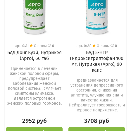
арт.
0411
Отзывы
0
арт.
0460
Отзывы
0
БАД Донг Куэй, Нутрикея
БАД 5-HTP
(Арго), 60 таб
Гидрокситриптофан 100
мг, Нутрикея (Арго), 60
Применяется в лечении
капс
женской половой сферы,
предупреждает
Предназначается для
заболевания женской
устранения депрессивного
половой системы, смягчает
состояния, снижения
симптомы климакса,
аппетита, улучшения сна и
является эстрогеном
качества жизни.
женских половых гормонов.
Нейтрализует тревожность и
нервное напряжение.
2952 руб
3708 руб