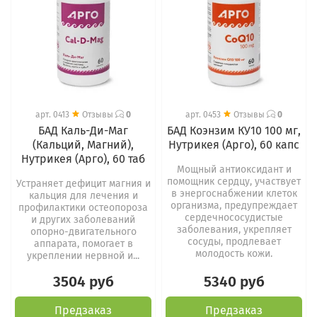
арт.
0413
Отзывы
0
арт.
0453
Отзывы
0
БАД Каль-Ди-Маг
БАД Коэнзим КУ10 100 мг,
(Кальций, Магний),
Нутрикея (Арго), 60 капс
Нутрикея (Арго), 60 таб
Мощный антиоксидант и
помощник сердцу, участвует
Устраняет дефицит магния и
в энергоснабжении клеток
кальция для лечения и
организма, предупреждает
профилактики остеопороза
сердечнососудистые
и других заболеваний
заболевания, укрепляет
опорно-двигательного
сосуды, продлевает
аппарата, помогает в
молодость кожи.
укреплении нервной и...
3504 руб
5340 руб
Предзаказ
Предзаказ