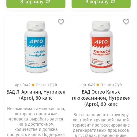
В корзину
В корзину
арт.
0442
Отзывы
0
арт.
0419
Отзывы
0
БАД Л-Аргинин, Нутрикея
БАД Остео Каль с
(Арго), 60 капс
глюкозамином, Нутрикея
(Арго), 60 капс
Незаменимая аминокислота,
которая в организме
Восстанавливает структуру
человека вырабатывается
костной и хрящевой тканей,
не в достаточном
тормозит прогрессирование
количестве и должна
дегенеративных процессов
поступать извне. Поддержка
в суставах, позвоночнике.