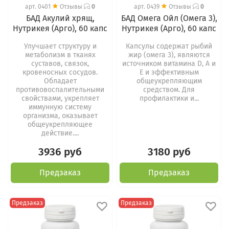
арт.
0401
Отзывы
0
арт.
0439
Отзывы
0
БАД Акулий хрящ,
БАД Омега Ойл (Омега 3),
Нутрикея (Арго), 60 капс
Нутрикея (Арго), 60 капс
Улучшает структуру и
Капсулы содержат рыбий
метаболизм в тканях
жир (омега 3), являются
суставов, связок,
источником витамина D, А и
кровеносных сосудов.
Е и эффективным
Обладает
общеукрепляющим
противовоспалительными
средством. Для
свойствами, укрепляет
профилактики и...
иммунную систему
организма, оказывает
общеукрепляющее
действие....
3936 руб
3180 руб
Предзаказ
Предзаказ
Предзаказ
Предзаказ