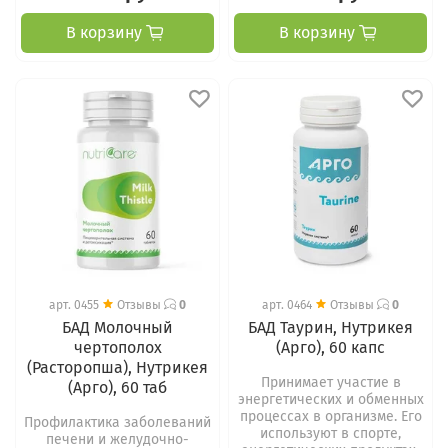
В корзину
В корзину
арт.
0455
Отзывы
0
арт.
0464
Отзывы
0
БАД Молочный
БАД Таурин, Нутрикея
чертополох
(Арго), 60 капс
(Расторопша), Нутрикея
Принимает участие в
(Арго), 60 таб
энергетических и обменных
процессах в организме. Его
Профилактика заболеваний
используют в спорте,
печени и желудочно-