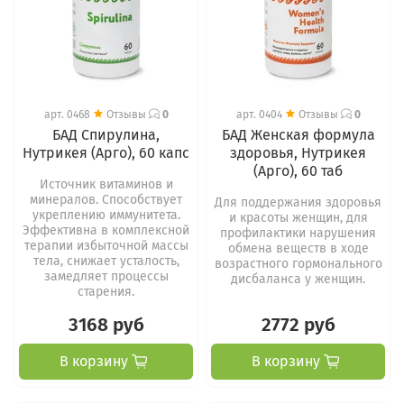
арт.
0468
Отзывы
0
арт.
0404
Отзывы
0
БАД Спирулина,
БАД Женская формула
Нутрикея (Арго), 60 капс
здоровья, Нутрикея
(Арго), 60 таб
Источник витаминов и
минералов. Способствует
Для поддержания здоровья
укреплению иммунитета.
и красоты женщин, для
Эффективна в комплексной
профилактики нарушения
терапии избыточной массы
обмена веществ в ходе
тела, снижает усталость,
возрастного гормонального
замедляет процессы
дисбаланса у женщин.
старения.
3168 руб
2772 руб
В корзину
В корзину