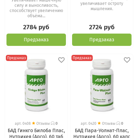
Увеличивает мышечную
увеличивает остроту
силу и выносливость,
мышления.
способствует увеличению
объёма...
2784 руб
2724 руб
Предзаказ
Предзаказ
Предзаказ
Предзаказ
арт.
0408
Отзывы
0
арт.
0420
Отзывы
0
БАД Гинкго Билоба Плас,
БАД Пара-Уолнат-Плас,
Нутрикея (Арго), 60 таб
Нутрикея (Арго), 60 капс