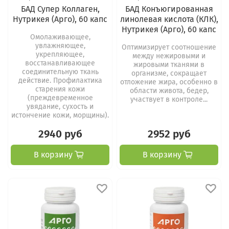
БАД Супер Коллаген,
БАД Конъюгированная
Нутрикея (Арго), 60 капс
линолевая кислота (КЛК),
Нутрикея (Арго), 60 капс
Омолаживающее,
увлажняющее,
Оптимизирует соотношение
укрепляющее,
между нежировыми и
восстанавливающее
жировыми тканями в
соединительную ткань
организме, сокращает
действие. Профилактика
отложение жира, особенно в
старения кожи
области живота, бедер,
(преждевременное
участвует в контроле...
увядание, сухость и
истончение кожи, морщины).
2940 руб
2952 руб
В корзину
В корзину