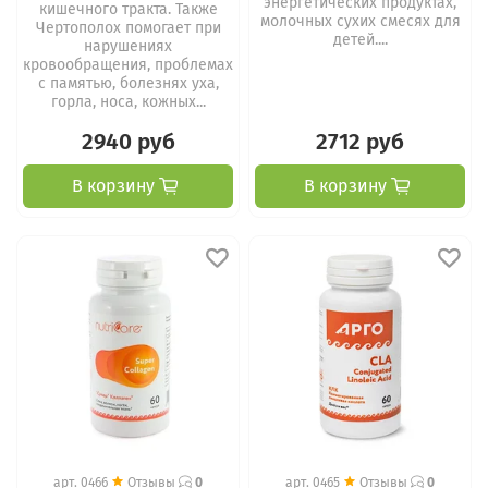
энергетических продуктах,
кишечного тракта. Также
молочных сухих смесях для
Чертополох помогает при
детей....
нарушениях
кровообращения, проблемах
с памятью, болезнях уха,
горла, носа, кожных...
2940 руб
2712 руб
В корзину
В корзину
арт.
0466
Отзывы
0
арт.
0465
Отзывы
0