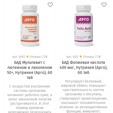
арт.
0402
Отзывы
0
арт.
0412
Отзывы
0
БАД Мультивит с
БАД Фолиевая кислота
лютеином и ликопеном
400 мкг, Нутрикея (Арго),
50+, Нутрикея (Арго), 60
60 таб
таб
Регулирует белковый,
жировой обмен; повышает
С возрастом внутренние
чувствительность клеток
системы организма
организма к инсулину,
начинают работать хуже, а
стимулирует кроветворение,
запас жизненной энергии
оказывает положительное
растрачивается. В этот
влияние на репродуктивные
период времени
функции; иммунитет.
невозможно переоценить