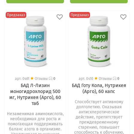
Предзаказ
Предзаказ
арт.
0461
Отзывы
0
арт.
0410
Отзывы
0
БАД Л-Лизин
БАД Готу Кола, Нутрикея
моногидрохлорид 500
(Арго), 60 капс
мг, Нутрикея (Арго), 60
Способствует активному
таб
долголетию. Оказывая
антисклеротическое
Незаменимая аминокислота,
действие, препятствует
необходимая для роста и
преждевременному
помогающая поддерживать
старению, повышает
баланс азота в организме.
способность к обучению,