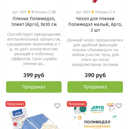
арт.
3201
5
Отзывы
22
арт.
3203
Отзывы
1
Пленка Полимедэл,
Чехол для пленки
Элмет (Арго), 9х30 см
Полимедэл малый, Арго,
2 шт
Способствует прекращению
воспалительных процессов,
Данный чехол предназначен
сращиванию переломов и т.
для удобной фиксации
д. не дает аллергических
пленки «Полимедэл» на
реакций и побочных
любом участке тела, для
эффектов. Срок службы
этого на чехле
пленки до...
предусмотрены тесёмки.
399 руб
390 руб
Предзаказ
Предзаказ
Предзаказ
Предзаказ