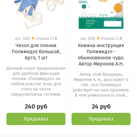
арт.
3202
Отзывы
0
арт.
9262
Отзывы
0
Чехол для пленки
Книжка-инструкция
Полимедэл большой,
Полимедэл -
Арго, 1 шт
обыкновенное чудо.
Автор Миронов А.Н.
Данный чехол предназначен
для удобной фиксации
Автор этой брошюры,
пленки «Полимедэл» на
Миронов А. Н., расскажет о
любом участке тела, для
том , как Полимедэл
этого на чехле
действует на наш организм.
предусмотрены тесёмки.
В чем уникальность этой...
240 руб
24 руб
Предзаказ
Предзаказ