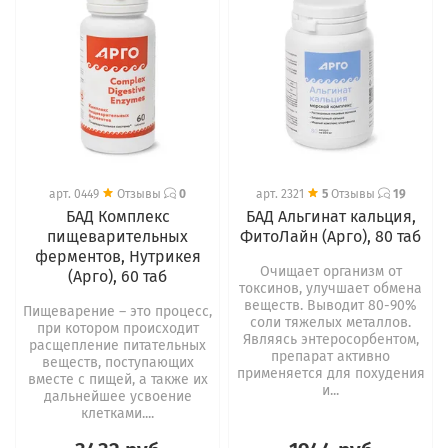
арт.
0449
Отзывы
0
арт.
2321
5
Отзывы
19
БАД Комплекс
БАД Альгинат кальция,
пищеварительных
ФитоЛайн (Арго), 80 таб
ферментов, Нутрикея
Очищает организм от
(Арго), 60 таб
токсинов, улучшает обмена
веществ. Выводит 80-90%
Пищеварение – это процесс,
соли тяжелых металлов.
при котором происходит
Являясь энтеросорбентом,
расщепление питательных
препарат активно
веществ, поступающих
применяется для похудения
вместе с пищей, а также их
и...
дальнейшее усвоение
клетками....