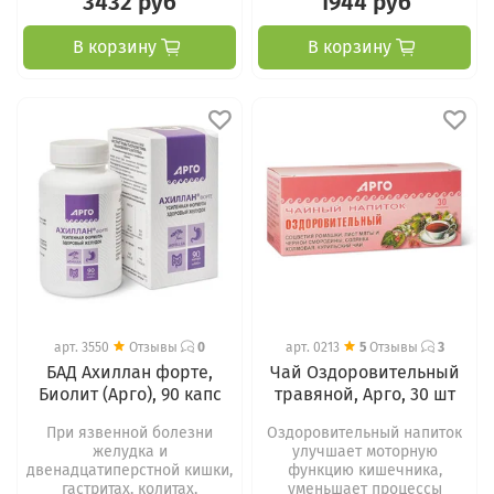
3432 руб
1944 руб
В корзину
В корзину
арт.
3550
Отзывы
0
арт.
0213
5
Отзывы
3
БАД Ахиллан форте,
Чай Оздоровительный
Биолит (Арго), 90 капс
травяной, Арго, 30 шт
При язвенной болезни
Оздоровительный напиток
желудка и
улучшает моторную
двенадцатиперстной кишки,
функцию кишечника,
гастритах, колитах,
уменьшает процессы