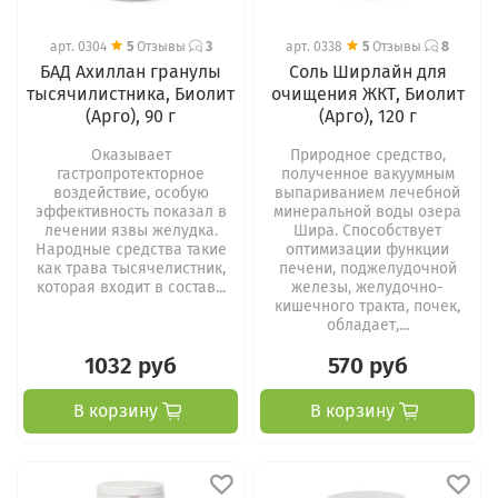
арт.
0304
5
Отзывы
3
арт.
0338
5
Отзывы
8
БАД Ахиллан гранулы
Соль Ширлайн для
тысячилистника, Биолит
очищения ЖКТ, Биолит
(Арго), 90 г
(Арго), 120 г
Оказывает
Природное средство,
гастропротекторное
полученное вакуумным
воздействие, особую
выпариванием лечебной
эффективность показал в
минеральной воды озера
лечении язвы желудка.
Шира. Способствует
Народные средства такие
оптимизации функции
как трава тысячелистник,
печени, поджелудочной
которая входит в состав...
железы, желудочно-
кишечного тракта, почек,
обладает,...
1032 руб
570 руб
В корзину
В корзину