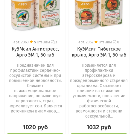
арт.
2060
5
Отзывы
2
арт.
2062
Отзывы
0
КуЭМсил Антистресс,
КуЭМсил Тибетское
Арго ЭМ-1, 60 таб
крыло, Арго ЭМ-1, 60 таб
Предназначен для
Применяется для
профилактики сердечно-
профилактики
сосудистой системы и при
атеросклероза и
повышенной нервозности.
преждевременного старения
Снимает
организма. Оказывает
психоэмоциональное
влияние на снижение
напряжение, повышенную
утомляемости, повышение
нервозность, страх,
физической
нормализует сон. Является
работоспособности,
источником витаминов,...
возможности и степени
сексуальной...
1020 руб
1032 руб