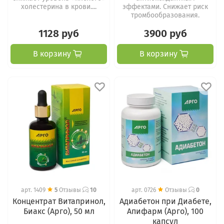
холестерина в крови....
эффектами. Снижает риск
тромбообразования.
1128 руб
3900 руб
В корзину
В корзину
арт.
1409
5
Отзывы
10
арт.
0726
Отзывы
0
Концентрат Витапринол,
Адиабетон при Диабете,
Биакс (Арго), 50 мл
Апифарм (Арго), 100
капсул