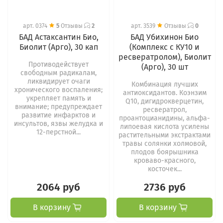
арт.
0374
5
Отзывы
2
арт.
3539
Отзывы
0
БАД Астаксантин Био,
БАД Убихинон Био
Биолит (Арго), 30 кап
(Комплекс с КУ10 и
ресвератролом), Биолит
Противодействует
(Арго), 30 шт
свободным радикалам,
ликвидирует очаги
Комбинация лучших
хронического воспаления;
антиоксидантов. Коэнзим
укрепляет память и
Q10, дигидрокверцетин,
внимание; предупреждает
ресвератрол,
развитие инфарктов и
проантоцианидины, альфа-
инсультов, язвы желудка и
липоевая кислота усилены
12-перстной...
растительными экстрактами
травы солянки холмовой,
плодов боярышника
кроваво-красного,
косточек...
2064 руб
2736 руб
В корзину
В корзину