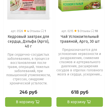
арт.
0526
4
Отзывы
1
арт.
0215
5
Отзывы
10
Кедровый завтрак для
Чай Успокоительный
сердца, Дэльфа (Арго),
травяной, Арго, 30 шт
40 г
Предназначается для
успокоения нервозности и
При сердечно-сосудистых
раздражения, снижения
заболеваниях, в процессе
спазмов и артериального
восстановления после
давления, расширения
травм, операций, тяжелых
сосудов в отделах головного
заболеваний, при
мозга и сердце, ускорения...
повышенной утомляемости,
стрессах, синдроме
хронической усталости.
246 руб
618 руб
В корзину
В корзину