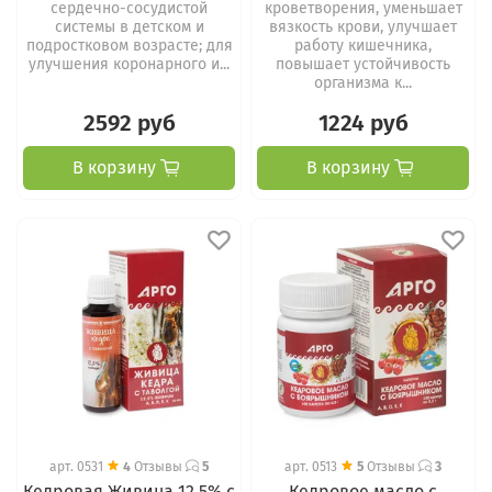
сердечно-сосудистой
кроветворения, уменьшает
системы в детском и
вязкость крови, улучшает
подростковом возрасте; для
работу кишечника,
улучшения коронарного и...
повышает устойчивость
организма к...
2592 руб
1224 руб
В корзину
В корзину
арт.
0531
4
Отзывы
5
арт.
0513
5
Отзывы
3
Кедровая Живица 12,5% с
Кедровое масло с