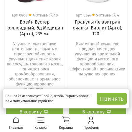
арт.
0808
4
Отзывы
10
арт.
0344
5
Отзывы
4
Брейн Бустер
Гранулы Флавигран
коллоидный, Эд Медицин
очанка, Биолит (Арго),
(Арго), 235 мл
120 г
Улучшает умственную
Витаминный комплекс
деятельность, память и
предназначен для
стрессоустойчивость.
улучшения зрительной
Улучшает движение крови
функции и мозгового
по сосудам головного мозга,
кровообращения,
понижает риск
эффективной профилактики
тромбообразования,
нарушения зрения.
обеспечивает нормальное
функционирование
головного...
Наш сайт использует Cookie, чтобы гарантировать
Принять
5220 руб
1248 руб
вам максимальное удобство.
В корзину
В корзину
Главная
Каталог
Корзина
Профиль