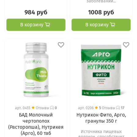
заболеваний...
984 руб
1008 руб
В корзину
В корзину
арт.
0455
Отзывы
0
арт.
0206
5
Отзывы
17
БАД Молочный
Нутрикон Фито, Арго,
чертополох
гранулы 350 г
(Расторопша), Нутрикея
Источника пищевых
(Арго), 60 таб
волокон, способствует