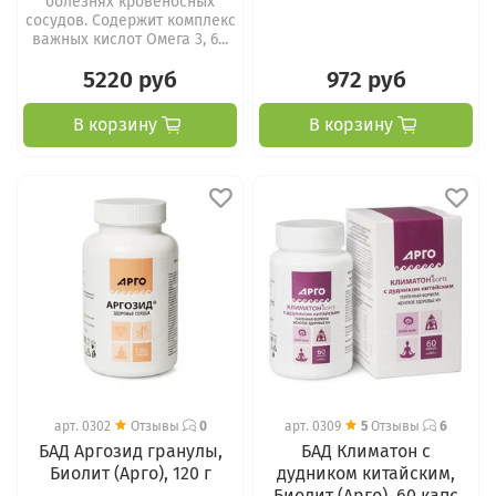
болезнях кровеносных
сосудов. Содержит комплекс
важных кислот Омега 3, 6...
5220 руб
972 руб
В корзину
В корзину
арт.
0302
Отзывы
0
арт.
0309
5
Отзывы
6
БАД Аргозид гранулы,
БАД Климатон с
Биолит (Арго), 120 г
дудником китайским,
Биолит (Арго), 60 капс