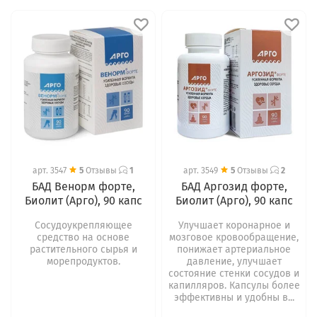
арт.
3547
5
Отзывы
1
арт.
3549
5
Отзывы
2
БАД Венорм форте,
БАД Аргозид форте,
Биолит (Арго), 90 капс
Биолит (Арго), 90 капс
Сосудоукрепляющее
Улучшает коронарное и
средство на основе
мозговое кровообращение,
растительного сырья и
понижает артериальное
морепродуктов.
давление, улучшает
состояние стенки сосудов и
капилляров. Капсулы более
эффективны и удобны в...