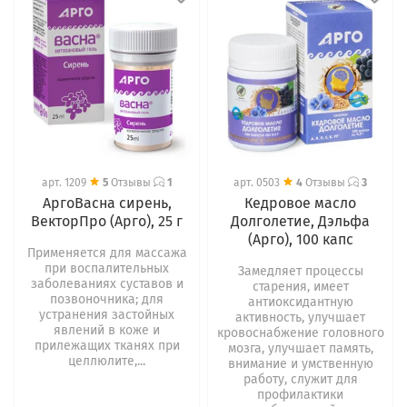
арт.
1209
5
Отзывы
1
арт.
0503
4
Отзывы
3
АргоВасна сирень,
Кедровое масло
ВекторПро (Арго), 25 г
Долголетие, Дэльфа
(Арго), 100 капс
Применяется для массажа
при воспалительных
Замедляет процессы
заболеваниях суставов и
старения, имеет
позвоночника; для
антиоксидантную
устранения застойных
активность, улучшает
явлений в коже и
кровоснабжение головного
прилежащих тканях при
мозга, улучшает память,
целлюлите,...
внимание и умственную
работу, служит для
профилактики