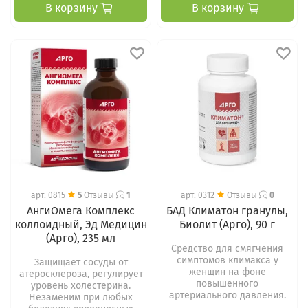
В корзину
В корзину
арт.
0815
5
Отзывы
1
арт.
0312
Отзывы
0
АнгиОмега Комплекс
БАД Климатон гранулы,
коллоидный, Эд Медицин
Биолит (Арго), 90 г
(Арго), 235 мл
Средство для смягчения
симптомов климакса у
Защищает сосуды от
женщин на фоне
атеросклероза, регулирует
повышенного
уровень холестерина.
артериального давления.
Незаменим при любых