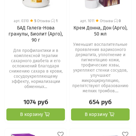
арт.
0310
5
Отзывы
1
арт.
1011
Отзывы
0
БАД Галега-Нова
Крем Донна, Дон (Арго),
гранулы, Биолит (Арго),
50 мл
90 г
Уменьшит воспалительные
проявления варикозного
Для профилактики и в
дерматита, уплотнение и
комплексной терапии
пигментацию кожи,
сахарного диабета и его
трофические язвы,
осложнений благодаря
укрепляют стенки сосудов,
снижению сахара в крови,
улучшают
сосудоукрепляющему
микроциркуляцию,
эффекту, нормализации
препятствуют образованию
обменных...
мелких тромбов....
1074 руб
654 руб
В корзину
В корзину