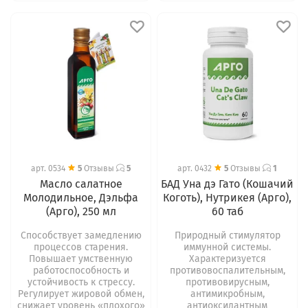
арт.
0534
5
Отзывы
5
арт.
0432
5
Отзывы
1
Масло салатное
БАД Уна дэ Гато (Кошачий
Молодильное, Дэльфа
Коготь), Нутрикея (Арго),
(Арго), 250 мл
60 таб
Способствует замедлению
Природный стимулятор
процессов старения.
иммунной системы.
Повышает умственную
Характеризуется
работоспособность и
противовоспалительным,
устойчивость к стрессу.
противовирусным,
Регулирует жировой обмен,
антимикробным,
снижает уровень «плохого»
антиоксидантным