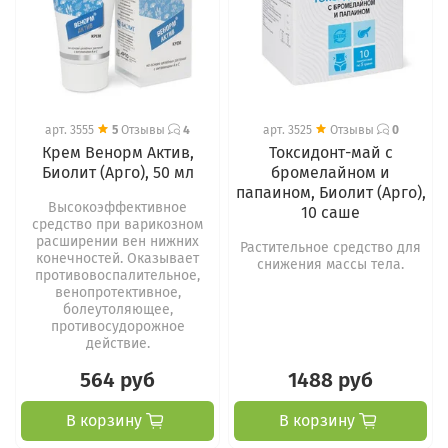
арт.
3555
5
Отзывы
4
арт.
3525
Отзывы
0
Крем Венорм Актив,
Токсидонт-май c
Биолит (Арго), 50 мл
бромелайном и
папаином, Биолит (Арго),
Высокоэффективное
10 саше
средство при варикозном
расширении вен нижних
Растительное средство для
конечностей. Оказывает
снижения массы тела.
противовоспалительное,
венопротективное,
болеутоляющее,
противосудорожное
действие.
564 руб
1488 руб
В корзину
В корзину