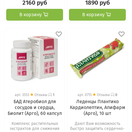
2160 руб
1890 руб
В корзину
В корзину
арт.
3553
Отзывы
1
арт.
0715
Отзывы
0
БАД Атеробиол для
Леденцы Плантико
сосудов и сердца,
Кардиолептин, Апифарм
Биолит (Арго), 60 капсул
(Арго), 10 шт
Комплекс растительных
Дают Вам возможность
экстрактов для снижения
быстро защитить сердечно-