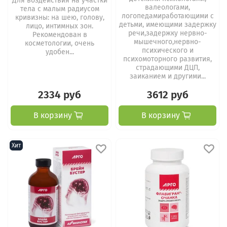
Для воздействия на участки
валеологами,
тела с малым радиусом
логопедамиработающими с
кривизны: на шею, голову,
детьми, имеющими задержку
лицо, интимных зон.
речи,задержку нервно-
Рекомендован в
мышечного,нервно-
косметологии, очень
психического и
удобен...
психомоторного развития,
страдающими ДЦП,
заиканием и другими...
2334 руб
3612 руб
В корзину
В корзину
Хит