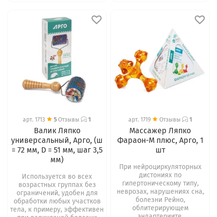
арт.
1713
5
Отзывы
1
арт.
1719
Отзывы
1
Валик Ляпко
Массажер Ляпко
универсальный, Арго, (ш
Фараон-М плюс, Арго, 1
= 72 мм, D = 51 мм, шаг 3,5
шт
мм)
При нейроциркуляторных
дистониях по
Используется во всех
гипертоническому типу,
возрастных группах без
неврозах, нарушениях сна,
ограничений, удобен для
болезни Рейно,
обработки любых участков
облитерирующем
тела, к примеру, эффективен
эндартериите,