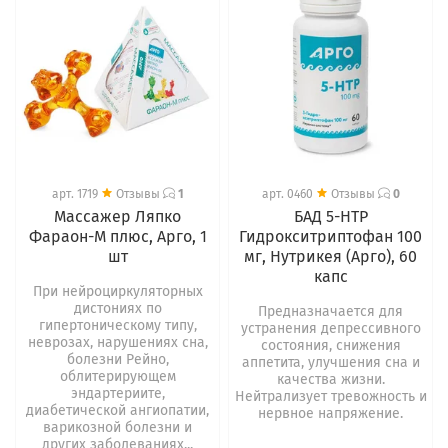
арт.
1719
Отзывы
1
арт.
0460
Отзывы
0
Массажер Ляпко
БАД 5-HTP
Фараон-М плюс, Арго, 1
Гидрокситриптофан 100
шт
мг, Нутрикея (Арго), 60
капс
При нейроциркуляторных
дистониях по
Предназначается для
гипертоническому типу,
устранения депрессивного
неврозах, нарушениях сна,
состояния, снижения
болезни Рейно,
аппетита, улучшения сна и
облитерирующем
качества жизни.
эндартериите,
Нейтрализует тревожность и
диабетической ангиопатии,
нервное напряжение.
варикозной болезни и
других заболеваниях...