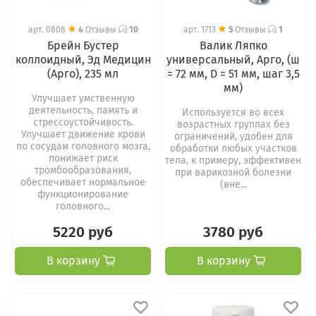
арт.
0808
4
Отзывы
10
арт.
1713
5
Отзывы
1
Брейн Бустер
Валик Ляпко
коллоидный, Эд Медицин
универсальный, Арго, (ш
(Арго), 235 мл
= 72 мм, D = 51 мм, шаг 3,5
мм)
Улучшает умственную
деятельность, память и
Используется во всех
стрессоустойчивость.
возрастных группах без
Улучшает движение крови
ограничений, удобен для
по сосудам головного мозга,
обработки любых участков
понижает риск
тела, к примеру, эффективен
тромбообразования,
при варикозной болезни
обеспечивает нормальное
(вне...
функционирование
головного...
5220 руб
3780 руб
В корзину
В корзину