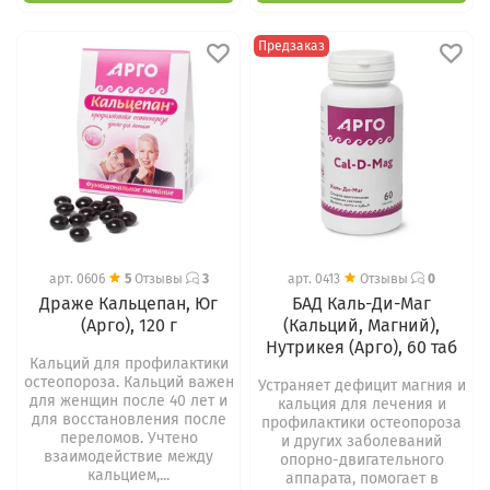
Предзаказ
арт.
0606
5
Отзывы
3
арт.
0413
Отзывы
0
Драже Кальцепан, Юг
БАД Каль-Ди-Маг
(Арго), 120 г
(Кальций, Магний),
Нутрикея (Арго), 60 таб
Кальций для профилактики
остеопороза. Кальций важен
Устраняет дефицит магния и
для женщин после 40 лет и
кальция для лечения и
для восстановления после
профилактики остеопороза
переломов. Учтено
и других заболеваний
взаимодействие между
опорно-двигательного
кальцием,...
аппарата, помогает в