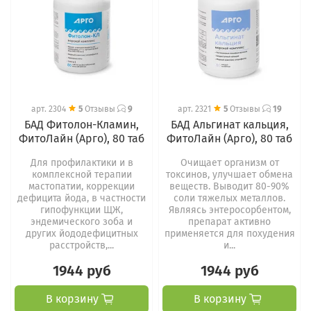
арт.
2304
5
Отзывы
9
арт.
2321
5
Отзывы
19
БАД Фитолон-Кламин,
БАД Альгинат кальция,
ФитоЛайн (Арго), 80 таб
ФитоЛайн (Арго), 80 таб
Для профилактики и в
Очищает организм от
комплексной терапии
токсинов, улучшает обмена
мастопатии, коррекции
веществ. Выводит 80-90%
дефицита йода, в частности
соли тяжелых металлов.
гипофункции ЩЖ,
Являясь энтеросорбентом,
эндемического зоба и
препарат активно
других йододефицитных
применяется для похудения
расстройств,...
и...
1944 руб
1944 руб
В корзину
В корзину