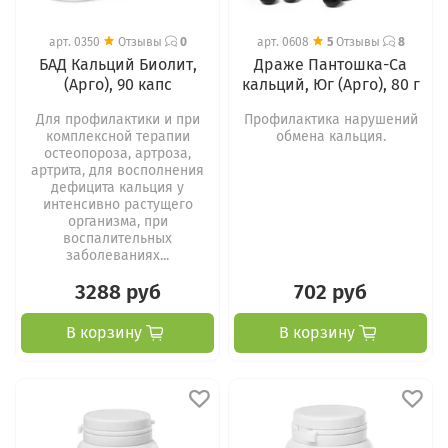
арт.
0350
Отзывы
0
арт.
0608
5
Отзывы
8
БАД Кальций Биолит,
Драже Пантошка-Са
(Арго), 90 капс
кальций, Юг (Арго), 80 г
Для профилактики и при
Профилактика нарушений
комплексной терапии
обмена кальция.
остеопороза, артроза,
артрита, для восполнения
дефицита кальция у
интенсивно растущего
организма, при
воспалительных
заболеваниях...
3288 руб
702 руб
В корзину
В корзину