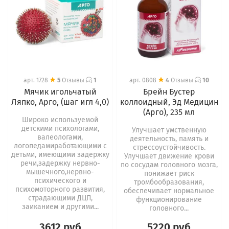
арт.
1728
5
Отзывы
1
арт.
0808
4
Отзывы
10
Мячик игольчатый
Брейн Бустер
Ляпко, Арго, (шаг игл 4,0)
коллоидный, Эд Медицин
(Арго), 235 мл
Широко используемой
детскими психологами,
Улучшает умственную
валеологами,
деятельность, память и
логопедамиработающими с
стрессоустойчивость.
детьми, имеющими задержку
Улучшает движение крови
речи,задержку нервно-
по сосудам головного мозга,
мышечного,нервно-
понижает риск
психического и
тромбообразования,
психомоторного развития,
обеспечивает нормальное
страдающими ДЦП,
функционирование
заиканием и другими...
головного...
3612 руб
5220 руб