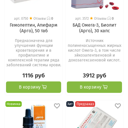
арт.
0750
Отзывы
0
арт.
3572
Отзывы
0
Гемолептин, Апифарм
БАД Омега-3, Биолит
(Арго), 50 таб
(Арго), 30 капс
Предназначена для
Источник
улучшения функции
полиненасыщенных жирных
кроветворения и в
кислот Омега-3, в том числе
профилактике и
эйкозапентаеновой и
комплексной терапии ряда
докозагексаеновой кислот.
заболеваний системы крови.
1116 руб
3912 руб
В корзину
В корзину
Новинка
Хит
Предзаказ