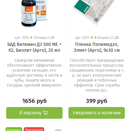
арт.
3575
Отзывы
0
арт.
3201
5
Отзывы
22
БАД Витамин Д3 500 МЕ +
Пленка Полимедэл,
К2, Биолит (Арго), 20 мл
Элмет (Арго), 9х30 см
Синергия витаминов
Способствует прекращению
обеспечивает эффективное
воспалительных процессов,
усвоение кальция, его
сращиванию переломов и т.
адресную доставку в кости и
д. не дает аллергических
зубы, защиту мозга и
реакций и побочных
сосудов, крепкий иммунитет.
эффектов. Срок службы
пленки до...
1656 руб
399 руб
В корзину
Уведомить о наличии
Новинка
Предзаказ