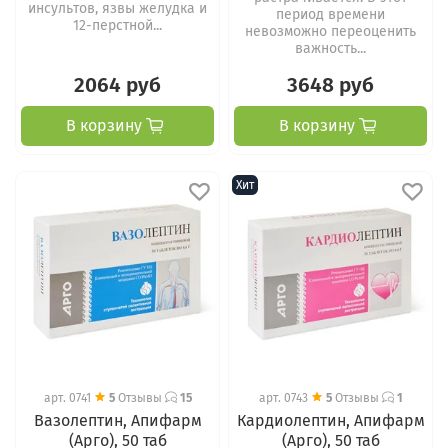
инсультов, язвы желудка и
период времени
12-перстной...
невозможно переоценить
важность...
2064 руб
3648 руб
В корзину
В корзину
Хит
арт.
0741
5
Отзывы
15
арт.
0743
5
Отзывы
1
Вазолептин, Апифарм
Кардиолептин, Апифарм
(Арго), 50 таб
(Арго), 50 таб