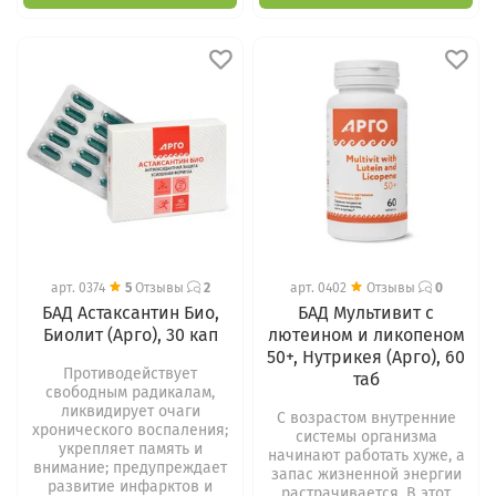
арт.
0374
5
Отзывы
2
арт.
0402
Отзывы
0
БАД Астаксантин Био,
БАД Мультивит с
Биолит (Арго), 30 кап
лютеином и ликопеном
50+, Нутрикея (Арго), 60
Противодействует
таб
свободным радикалам,
ликвидирует очаги
С возрастом внутренние
хронического воспаления;
системы организма
укрепляет память и
начинают работать хуже, а
внимание; предупреждает
запас жизненной энергии
развитие инфарктов и
растрачивается. В этот