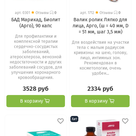
арт.
0301
Отзывы
0
арт.
1712
Отзывы
0
БАД Марикад, Биолит
Валик ролик Ляпко для
(Арго), 90 капс
лица, Арго, (ш = 40 мм, D
= 51 мм, шаг 3,5 мм)
Для профилактики и
комплексной терапии
Для воздействия на участки
сердечно-сосудистых
тела с малым радиусом
заболеваний,
кривизны: на шею, голову,
атеросклероза, венозной
лицо, интимных зон.
недостаточности и других
Рекомендован в
заболеваний сосудов, для
косметологии, очень
улучшения коронарного
удобен...
кровообращения.
3528 руб
2334 руб
В корзину
В корзину
Хит