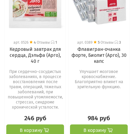
арт.
0526
4
Отзывы
1
арт.
0389
5
Отзывы
3
Кедровый завтрак для
Флавигран-очанка
сердца, Дэльфа (Арго),
форте, Биолит (Арго), 30
40 г
капс
При сердечно-сосудистых
Улучшает мозговое
заболеваниях, в процессе
кровоснабжение.
восстановления после
Благоприятно влияет на
травм, операций, тяжелых
зрительную функцию.
заболеваний, при
повышенной утомляемости,
стрессах, синдроме
хронической усталости.
246 руб
984 руб
В корзину
В корзину