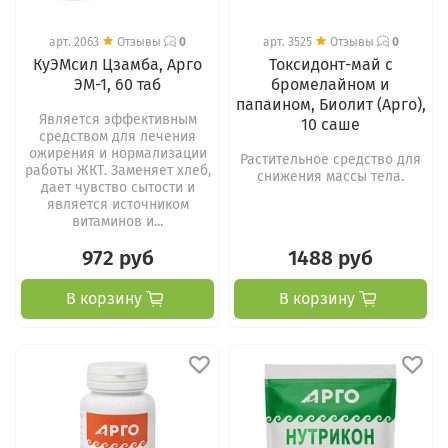
арт.
2063
Отзывы
0
арт.
3525
Отзывы
0
КуЭМсил Цзамба, Арго
Токсидонт-май c
ЭМ-1, 60 таб
бромелайном и
папаином, Биолит (Арго),
Является эффективным
10 саше
средством для лечения
ожирения и нормализации
Растительное средство для
работы ЖКТ. Заменяет хлеб,
снижения массы тела.
дает чувство сытости и
является источником
витаминов и...
972 руб
1488 руб
В корзину
В корзину