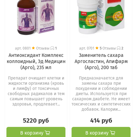
арт.
0801
Отзывы
1
арт.
0701
5
Отзывы
2
Антиоксидант Комплекс
Заменитель сахара
коллоидный, Эд Медицин
Аргосластин, Апифарм
(Арго), 235 мл
(Арго), 200 таб
Препарат очищает клетки и
Предназначается для
жидкости организма (кровь
замены сахара при
и лимфу) от токсичных
похудении и соблюдении
свободных радикалов и тем
диеты. Используется при
самым повышает уровень
сахарном диабете. Не имеет
здоровья, продлевает...
токсических и синтетических
добавок. Калории...
5220 руб
414 руб
В корзину
В корзину