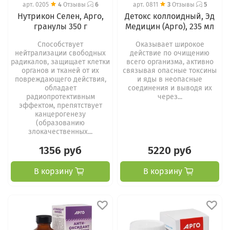
арт.
0205
4
Отзывы
6
арт.
0811
3
Отзывы
5
Нутрикон Селен, Арго,
Детокс коллоидный, Эд
гранулы 350 г
Медицин (Арго), 235 мл
Способствует
Оказывает широкое
нейтрализации свободных
действие по очищению
радикалов, защищает клетки
всего организма, активно
органов и тканей от их
связывая опасные токсины
повреждающего действия,
и яды в неопасные
обладает
соединения и выводя их
радиопротективным
через...
эффектом, препятствует
канцерогенезу
(образованию
злокачественных...
1356 руб
5220 руб
В корзину
В корзину