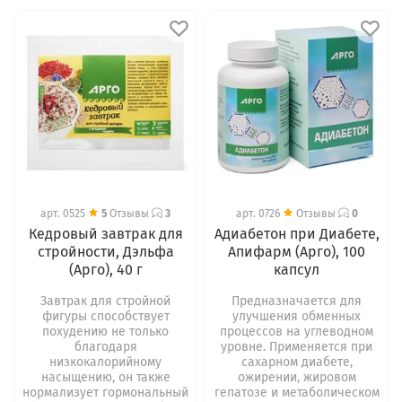
арт.
0525
5
Отзывы
3
арт.
0726
Отзывы
0
Кедровый завтрак для
Адиабетон при Диабете,
стройности, Дэльфа
Апифарм (Арго), 100
(Арго), 40 г
капсул
Завтрак для стройной
Предназначается для
фигуры способствует
улучшения обменных
похудению не только
процессов на углеводном
благодаря
уровне. Применяется при
низкокалорийному
сахарном диабете,
насыщению, он также
ожирении, жировом
нормализует гормональный
гепатозе и метаболическом