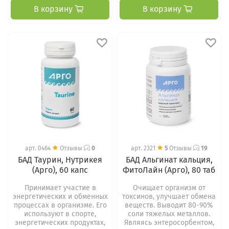
В корзину
В корзину
арт.
0464
Отзывы
0
арт.
2321
5
Отзывы
19
БАД Таурин, Нутрикея
БАД Альгинат кальция,
(Арго), 60 капс
ФитоЛайн (Арго), 80 таб
Принимает участие в
Очищает организм от
энергетических и обменных
токсинов, улучшает обмена
процессах в организме. Его
веществ. Выводит 80-90%
используют в спорте,
соли тяжелых металлов.
энергетических продуктах,
Являясь энтеросорбентом,