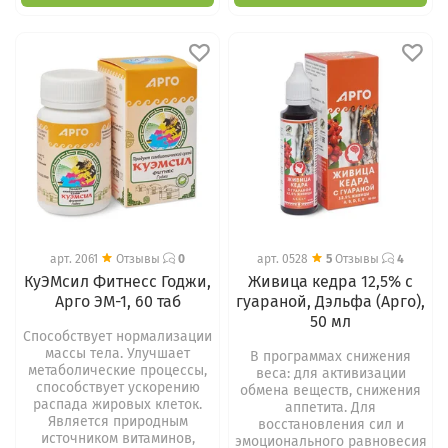
арт.
2061
Отзывы
0
арт.
0528
5
Отзывы
4
КуЭМсил Фитнесс Годжи,
Живица кедра 12,5% с
Арго ЭМ-1, 60 таб
гуараной, Дэльфа (Арго),
50 мл
Способствует нормализации
массы тела. Улучшает
В программах снижения
метаболические процессы,
веса: для активизации
способствует ускорению
обмена веществ, снижения
распада жировых клеток.
аппетита. Для
Является природным
восстановления сил и
источником витаминов,
эмоционального равновесия