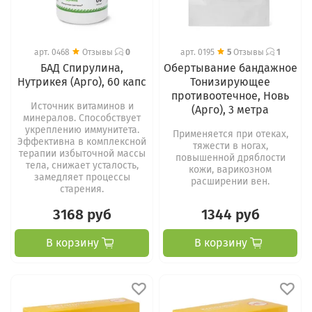
арт.
0468
Отзывы
0
арт.
0195
5
Отзывы
1
БАД Спирулина,
Обертывание бандажное
Нутрикея (Арго), 60 капс
Тонизирующее
противоотечное, Новь
Источник витаминов и
(Арго), 3 метра
минералов. Способствует
укреплению иммунитета.
Применяется при отеках,
Эффективна в комплексной
тяжести в ногах,
терапии избыточной массы
повышенной дряблости
тела, снижает усталость,
кожи, варикозном
замедляет процессы
расширении вен.
старения.
3168 руб
1344 руб
В корзину
В корзину