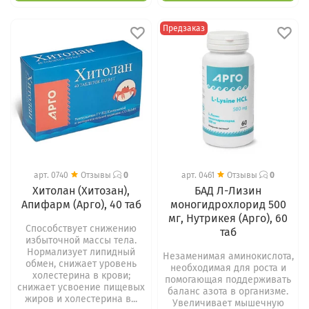
Предзаказ
арт.
0740
Отзывы
0
арт.
0461
Отзывы
0
Хитолан (Хитозан),
БАД Л-Лизин
Апифарм (Арго), 40 таб
моногидрохлорид 500
мг, Нутрикея (Арго), 60
Способствует снижению
таб
избыточной массы тела.
Нормализует липидный
Незаменимая аминокислота,
обмен, снижает уровень
необходимая для роста и
холестерина в крови;
помогающая поддерживать
снижает усвоение пищевых
баланс азота в организме.
жиров и холестерина в...
Увеличивает мышечную