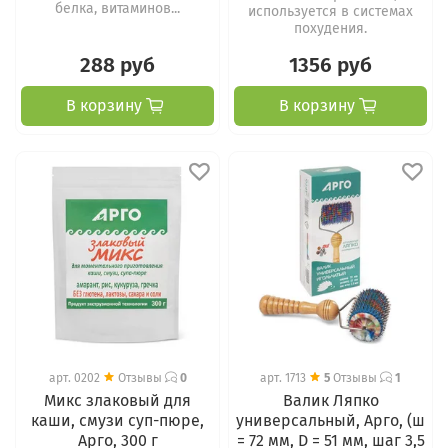
белка, витаминов...
используется в системах
похудения.
288 руб
1356 руб
В корзину
В корзину
арт.
0202
Отзывы
0
арт.
1713
5
Отзывы
1
Микс злаковый для
Валик Ляпко
каши, смузи суп-пюре,
универсальный, Арго, (ш
Арго, 300 г
= 72 мм, D = 51 мм, шаг 3,5