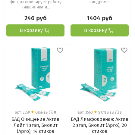
фон, активизирует работу
синдроме.
кишечника и...
246 руб
1404 руб
В корзину
В корзину
арт.
3559
Отзывы
0
арт.
3560
5
Отзывы
3
БАД Очищение Актив
БАД Лимфодренаж Актив
Лайт 1 этап, Биолит
2 этап, Биолит (Арго), 20
(Арго), 14 стиков
стиков