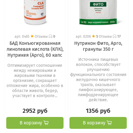
арт.
0465
Отзывы
0
арт.
0206
5
Отзывы
17
БАД Конъюгированная
Нутрикон Фито, Арго,
линолевая кислота (КЛК),
гранулы 350 г
Нутрикея (Арго), 60 капс
Источника пищевых
волокон, способствует
Оптимизирует соотношение
улучшению
между нежировыми и
функционального состояния
жировыми тканями в
желудочно кишечного
организме, сокращает
тракта, оказывает
отложение жира, особенно в
лимфосанирующее,
области живота, бедер,
лимфодренирующее
участвует в контроле...
действие.
2952 руб
1356 руб
В корзину
В корзину