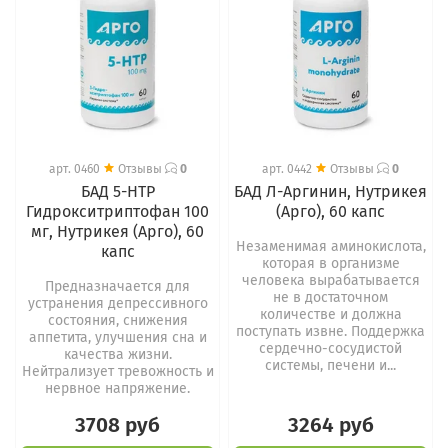
арт.
0460
Отзывы
0
арт.
0442
Отзывы
0
БАД 5-HTP
БАД Л-Аргинин, Нутрикея
Гидрокситриптофан 100
(Арго), 60 капс
мг, Нутрикея (Арго), 60
Незаменимая аминокислота,
капс
которая в организме
человека вырабатывается
Предназначается для
не в достаточном
устранения депрессивного
количестве и должна
состояния, снижения
поступать извне. Поддержка
аппетита, улучшения сна и
сердечно-сосудистой
качества жизни.
системы, печени и...
Нейтрализует тревожность и
нервное напряжение.
3708 руб
3264 руб