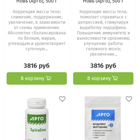
Новь (Арго), 500 г
Новь (Арго), 500 г
Коррекция массы тела:
Коррекция массы тела;
снижение, поддержание,
помогает справиться с
увеличение, в зависимости
депрессией, стимулируя
от схемы применения.
выработку эндорфина.
Абсолютно сбалансирована
Повышение иммунитета и
по белкам, жирам,
выносливости организма;
углеводам и удовлетворяет
улучшение работы
суточную...
головного мозга;
увеличение...
3816 руб
3816 руб
В корзину
В корзину