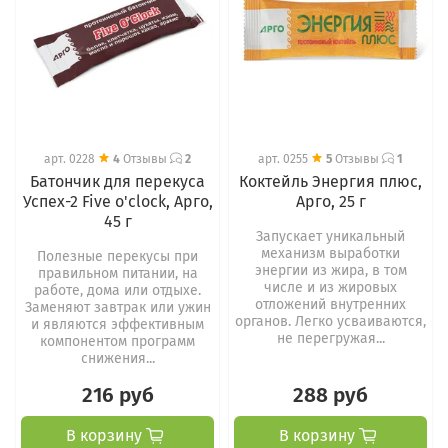
арт.
0228
4
Отзывы
2
арт.
0255
5
Отзывы
1
Батончик для перекуса
Коктейль Энергия плюс,
Успех-2 Five o'clock, Арго,
Арго, 25 г
45 г
Запускает уникальный
механизм выработки
Полезные перекусы при
энергии из жира, в том
правильном питании, на
числе и из жировых
работе, дома или отдыхе.
отложений внутренних
Заменяют завтрак или ужин
органов. Легко усваиваются,
и являются эффективным
не перегружая...
компонентом программ
снижения...
216 руб
288 руб
В корзину
В корзину