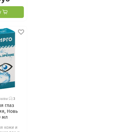
у
зывы
3
я глаз
ия, Новь
0 мл
я кожи и