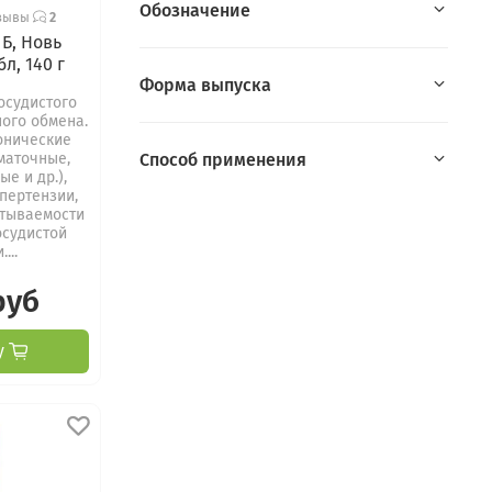
Обозначение
зывы
2
Б, Новь
бл, 140 г
Форма выпуска
осудистого
ного обмена.
онические
Способ применения
маточные,
е и др.),
пертензии,
тываемости
осудистой
...
руб
у