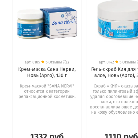
арт.
0185
5
Отзывы
2
арт.
0142
5
Отзывы
Крем-маска Сана Нерви,
Гель-скраб Кия для 
Новь (Арго), 130 г
алоэ, Новь (Арго), 
Крем-маской "SANA NERVI"
Скраб «КИЯ» оказыва
относится к категории
только пилинговый э
релаксационной косметики.
удаляя ороговевшие ч
кожи, его полезно
восстанавливающее де
на кожу обусловлено е
1332 руб
1110 руб