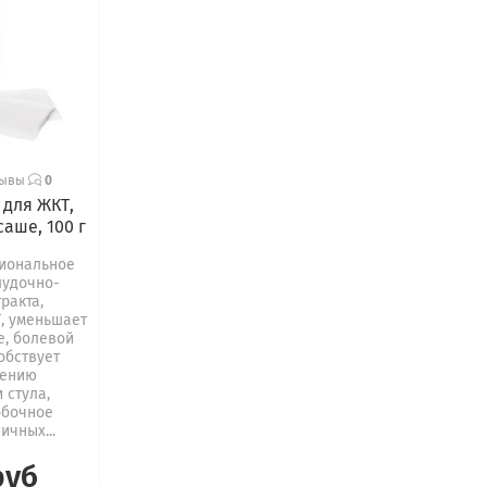
зывы
0
 для ЖКТ,
саше, 100 г
иональное
лудочно-
ракта,
, уменьшает
е, болевой
обствует
лению
 стула,
обочное
ичных...
руб