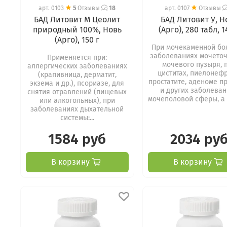
арт.
0103
5
Отзывы
18
арт.
0107
Отзывы
БАД Литовит М Цеолит
БАД Литовит У, Н
природный 100%, Новь
(Арго), 280 табл, 1
(Арго), 150 г
При мочекаменной бо
заболеваниях мочеточ
Применяется при:
мочевого пузыря, 
аллергических заболеваниях
циститах, пиелонефр
(крапивница, дерматит,
простатите, аденоме п
экзема и др.), псориазе, для
и других заболева
снятия отравлений (пищевых
мочеполовой сферы, а т
или алкогольных), при
заболеваниях дыхательной
системы:...
1584 руб
2034 ру
В корзину
В корзину