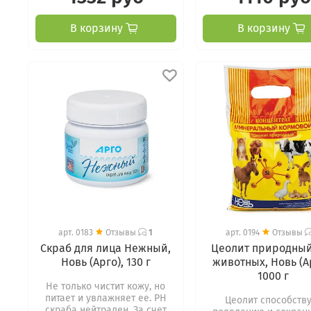
В корзину
В корзину
арт.
0183
Отзывы
1
арт.
0194
Отзывы
Скраб для лица Нежный,
Цеолит природный
Новь (Арго), 130 г
животных, Новь (А
1000 г
Не только чистит кожу, но
питает и увлажняет ее. РH
Цеолит способств
скраба нейтрален. За счет