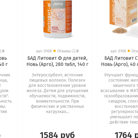
0
арт.
0108
Отзывы
0
арт.
0106
От
овь
БАД Литовит Ф для детей,
БАД Литовит С
40 г
Новь (Арго), 280 табл, 140 г
Новь (Арго), 40 
очник
Энтеросорбент, источник
Улучшает функц
нца,
пищевых волокон. Полезен
состояние же
т
для восстановления уровня
кишечного т
дром
железа. Детям для улучшения
всасывание в ЖКТ
сти".
обучаемости, подвижности,
газообразовани
ьность
внимательности. При
синдром, спос
мы.
физических и умственных
восстанов
ития
нагрузках...
регулярности
.
уменьшает п
действие токс
б
1584 руб
1764 