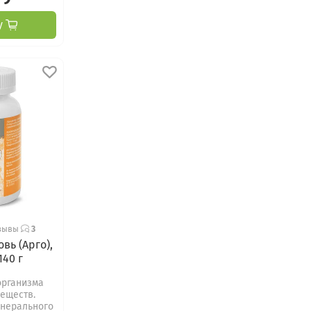
у
зывы
3
вь (Арго),
140 г
организма
веществ.
нерального