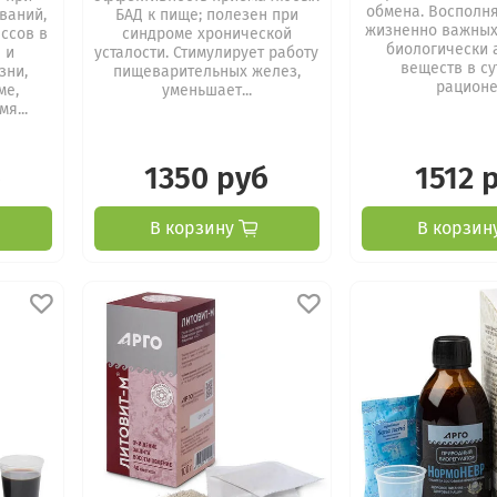
обмена. Восполн
ваний,
БАД к пище; полезен при
жизненно важных
ссов в
синдроме хронической
биологически 
 и
усталости. Стимулирует работу
веществ в с
зни,
пищеварительных желез,
рационе,
ме,
уменьшает...
я...
б
1350 руб
1512 
В корзину
В корзин