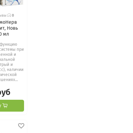
зывы
0
рмоНерв
ит, Новь
50 мл
 функцию
 системы при
венной и
нальной
стрый и
сс), наличии
нической
шениях...
руб
у