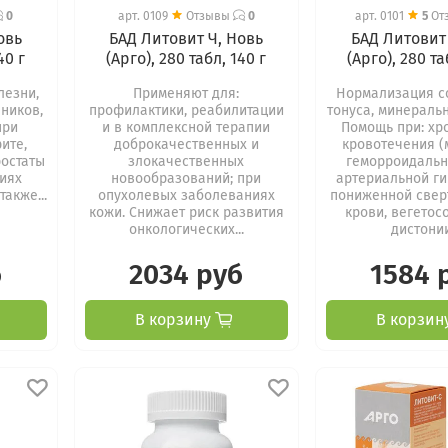
0
арт.
0109
Отзывы
0
арт.
0101
5
От
овь
БАД Литовит Ч, Новь
БАД Литовит 
40 г
(Арго), 280 табл, 140 г
(Арго), 280 та
лезни,
Применяют для:
Нормализация с
ников,
профилактики, реабилитации
тонуса, минераль
при
и в комплексной терапии
Помощь при: хр
ите,
доброкачественных и
кровотечения (
ростаты
злокачественных
геморроидальны
ниях
новообразований; при
артериальной ги
акже...
опухолевых заболеваниях
пониженной свер
кожи. Снижает риск развития
крови, вегетос
онкологических...
дистонии.
б
2034 руб
1584 
В корзину
В корзин