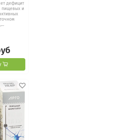
яет дефицит
 пищевых и
активных
уточном
...
руб
у