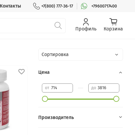
Контакты
+7(800) 777-36-17
+79600717400
Профиль
Корзина
Цена
—
от
до
Производитель