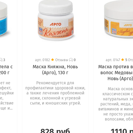
3
арт.
0182
Отзывы
0
арт.
0147
5
От
тела с
Маска Княжна, Новь
Маска против 
200 г
(Арго), 130 г
волос Медовы
Новь (Арго)
ет не
Рекомендуется для
ффект,
профилактики здоровой кожи,
Маска основ
ешуйки
а также лечения проблемной
классическом 
е,
кожи, склонной к угревой
натуральных э
йствие
сыпи, и юношеских угрей.
растений, меда,
ще и...
витаминов и мин
не просто уха
волосами, обле
828 руб
1110 