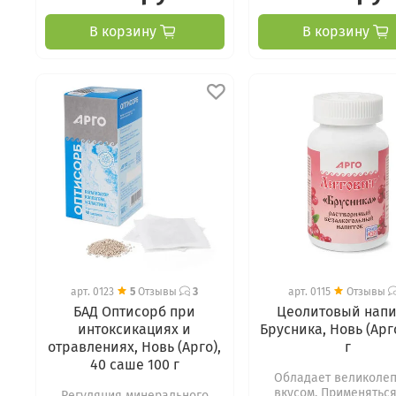
В корзину
В корзину
арт.
0123
5
Отзывы
3
арт.
0115
Отзывы
БАД Оптисорб при
Цеолитовый напи
интоксикациях и
Брусника, Новь (Арго
отравлениях, Новь (Арго),
г
40 саше 100 г
Обладает великоле
вкусом. Применяться
Регуляция минерального