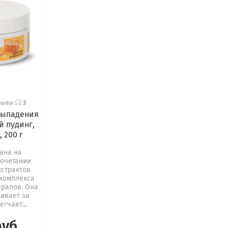
зывы
3
выпадения
й пудинг,
, 200 г
ана на
сочетании
кстрактов
 комплекса
ералов. Она
живает за
гчает...
руб