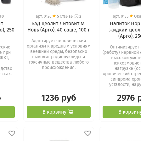
0
арт.
0126
5
Отзывы
2
арт.
0135
От
ит
БАД цеолит Литовит М,
Напиток Но
), 250
Новь (Арго), 40 саше, 100 г
жидкий цеол
(Арго), 2
Адаптирует человеческий
организм к вредным условиям
еские
Оптимизирует
внешней среды, безопасно
е при
(работу) нервной
выводит радионуклиды и
ЖКТ,
высокой умст
токсичные вещества любого
к
психоэмоцио
происхождения.
едство
нагрузке (о
ессах.
хронический стре
синдрома хро
усталости, нару
б
1236 руб
2976 
В корзину
В корзин