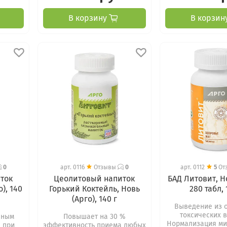
В корзину
В корзин
0
арт.
0116
Отзывы
0
арт.
0112
5
От
ток
Цеолитовый напиток
БАД Литовит, Но
), 140
Горький Коктейль, Новь
280 табл, 
(Арго), 140 г
Выведение из 
токсических 
пным
Повышает на 30 %
Нормализация ми
 при
эффективность приема любых