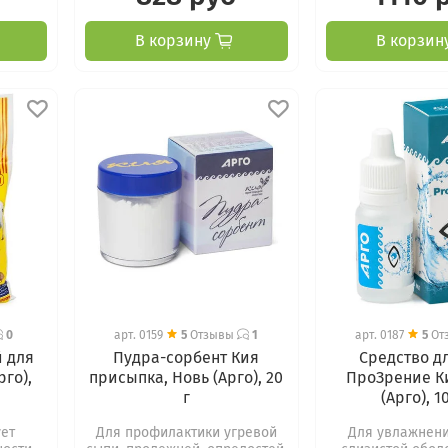
В корзину
В корзин
0
арт.
0159
5
Отзывы
1
арт.
0187
5
От
 для
Пудра-сорбент Кия
Средство дл
рго),
присыпка, Новь (Арго), 20
ПроЗрение К
г
(Арго), 1
ует
Для профилактики угревой
Для увлажнени