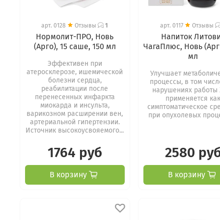
арт.
0128
Отзывы
1
арт.
0117
Отзывы
Нормолит-ПРО, Новь
Напиток Литов
(Арго), 15 саше, 150 мл
ЧагаПлюс, Новь (Арго
мл
Эффективен при
атеросклерозе, ишемической
Улучшает метаболич
болезни сердца,
процессы, в том числ
реабилитации после
нарушениях работы 
перенесенных инфаркта
применяется ка
миокарда и инсульта,
симптоматическое ср
варикозном расширении вен,
при опухолевых проц
артериальной гипертензии.
Источник высокоусвояемого...
1764 руб
2580 ру
В корзину
В корзину