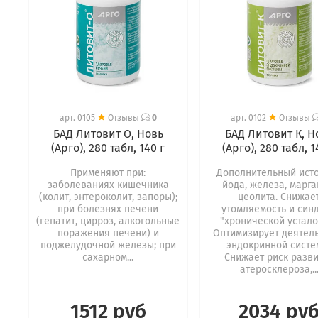
арт.
0105
Отзывы
0
арт.
0102
Отзывы
БАД Литовит О, Новь
БАД Литовит К, Н
(Арго), 280 табл, 140 г
(Арго), 280 табл, 1
Применяют при:
Дополнительный ист
заболеваниях кишечника
йода, железа, марга
(колит, энтероколит, запоры);
цеолита. Снижае
при болезнях печени
утомляемость и син
(гепатит, цирроз, алкогольные
"хронической устало
поражения печени) и
Оптимизирует деятел
поджелудочной железы; при
эндокринной систе
сахарном...
Снижает риск разв
атеросклероза,..
1512 руб
2034 ру