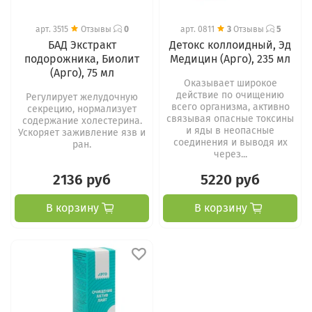
арт.
3515
Отзывы
0
арт.
0811
3
Отзывы
5
БАД Экстракт
Детокс коллоидный, Эд
подорожника, Биолит
Медицин (Арго), 235 мл
(Арго), 75 мл
Оказывает широкое
действие по очищению
Регулирует желудочную
всего организма, активно
секрецию, нормализует
связывая опасные токсины
содержание холестерина.
и яды в неопасные
Ускоряет заживление язв и
соединения и выводя их
ран.
через...
2136 руб
5220 руб
В корзину
В корзину