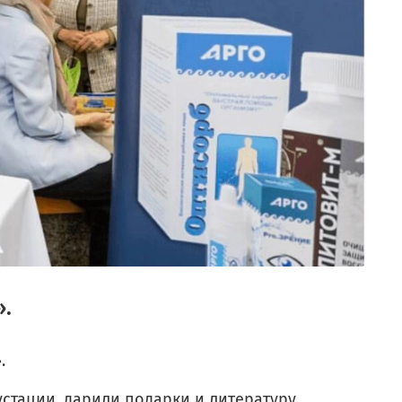
».
.
стации, дарили подарки и литературу,