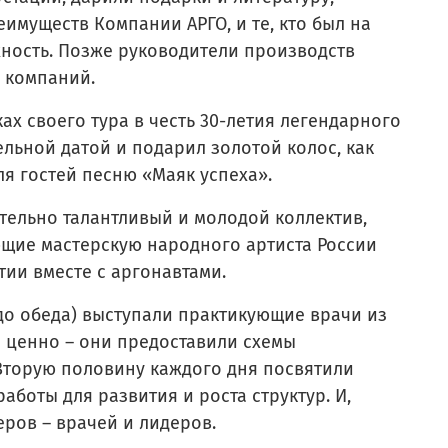
имуществ Компании АРГО, и те, кто был на
жность. Позже руководители производств
 компаний.
х своего тура в честь 30-летия легендарного
ельной датой и подарил золотой колос, как
я гостей песню «Маяк успеха».
ительно талантливый и молодой коллектив,
ющие мастерскую народного артиста России
тии вместе с аргонавтами.
до обеда) выступали практикующие врачи из
о ценно – они предоставили схемы
Вторую половину каждого дня посвятили
боты для развития и роста структур. И,
ров – врачей и лидеров.