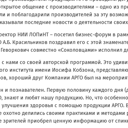
 открытое общение с производителями – одно из пре
или и поблагодарили производителей за эту возмо
сказывали последние новости о деятельности своих
ректор НИИ ЛОПиНТ – посетил бизнес-форум в рамка
О А.Б. Красильников поздравил его с этой знаменат
к Геворкович совместно «Соколовцами» исполнил дл
 с нами со своей авторской программой. Это удив
ного института имени Иосифа Кобзона, представля
лов, хороший друг Компании АРГО был на мероприя
 и познавателен. Первую половину каждого дня (
О, знают и любят нашу продукцию. Но, что особенн
 улучшения здоровья с помощью продукции АРГО. 
 охотно делились своими практиками и методами ра
е зрителей приобрел ценную информацию от спике