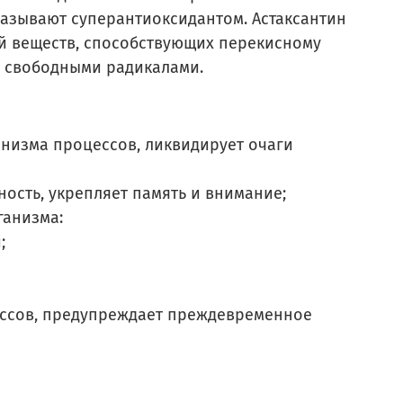
 называют суперантиоксидантом. Астаксантин
й веществ, способствующих перекисному
х свободными радикалами.
низма процессов, ликвидирует очаги
ость, укрепляет память и внимание;
ганизма:
;
ессов, предупреждает преждевременное