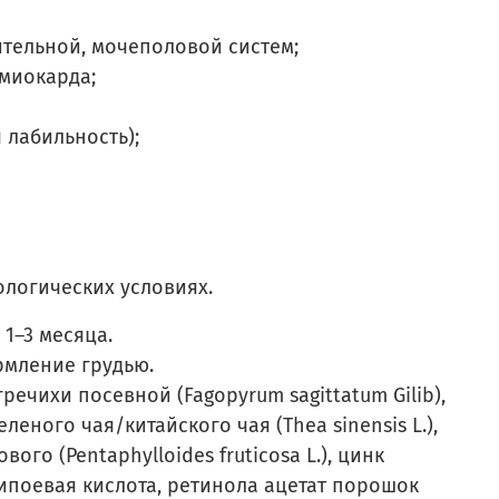
ительной, мочеполовой систем;
 миокарда;
 лабильность);
ологических условиях.
 1–3 месяца.
рмление грудью.
речихи посевной (Fagopyrum sagittatum Gilib),
еного чая/китайского чая (Thea sinensis L.),
го (Pentaphylloides fruticosa L.), цинк
ипоевая кислота, ретинола ацетат порошок