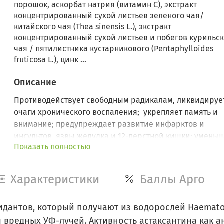
порошок, аскорбат натрия (витамин С), экстракт
концентрированный сухой листьев зеленого чая/
китайского чая (Thea sinensis L.), экстракт
концентрированный сухой листьев и побегов курильс
чая / пятилистника кустарникового (Pentaphylloides
fruticosa L.), цинк ...
Описание
Противодействует свободным радикалам, ликвидируе
очаги хронического воспаления; укрепляет память и
внимание; предупреждает развитие инфарктов и
инсультов, язвы желудка и 12-перстной кишки; уменьш
Показать полностью
суставные боли, снижает риск развития
катаракты; обеспечивает быстрое восстановление по
болезней и стрессов.
Характеристики
Баллы Арго
дантов, который получают из водорослей Haematoc
 вредных УФ-лучей. Активность астаксантина как а