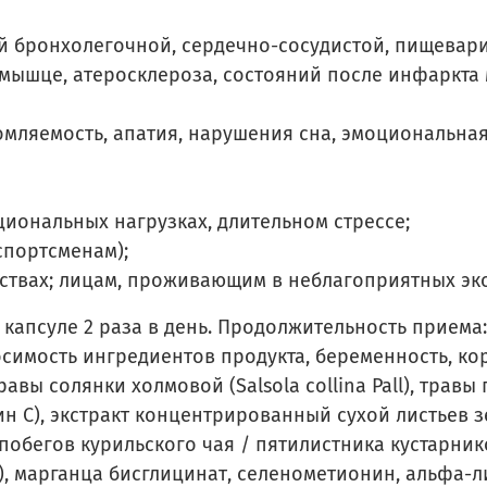
й бронхолегочной, сердечно-сосудистой, пищевар
мышце, атеросклероза, состояний после инфаркта
мляемость, апатия, нарушения сна, эмоциональная
иональных нагрузках, длительном стрессе;
спортсменам);
ствах; лицам, проживающим в неблагоприятных эк
 капсуле 2 раза в день. Продолжительность приема:
имость ингредиентов продукта, беременность, ко
ы солянки холмовой (Salsola collina Pall), травы г
 С), экстракт концентрированный сухой листьев зел
бегов курильского чая / пятилистника кустарниково
), марганца бисглицинат, селенометионин, альфа-л