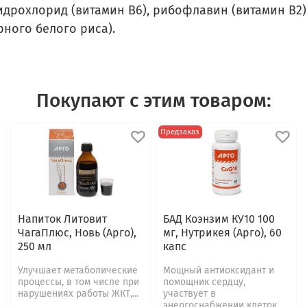
идрохлорид (витамин В6), рибофлавин (витамин В2)
рного белого риса).
Покупают с этим товаром:
Предзаказ
Напиток Литовит
БАД Коэнзим КУ10 100
ЧагаПлюс, Новь (Арго),
мг, Нутрикея (Арго), 60
250 мл
капс
Улучшает метаболические
Мощный антиоксидант и
процессы, в том числе при
помощник сердцу,
нарушениях работы ЖКТ,...
участвует в
энергоснабжении клеток