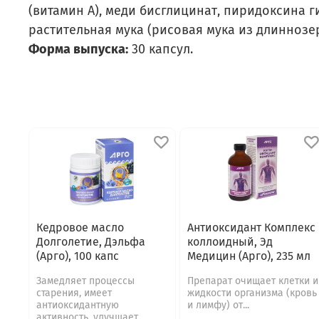
(витамин А), меди бисглицинат, пиридоксина г
растительная мука (рисовая мука из длиннозе
Форма выпуска:
30 капсул.
Кедровое масло
Антиоксидант Комплекс
Долголетие, Дэльфа
коллоидный, Эд
(Арго), 100 капс
Медицин (Арго), 235 мл
Замедляет процессы
Препарат очищает клетки и
старения, имеет
жидкости организма (кровь
антиоксидантную
и лимфу) от...
активность, улучшает