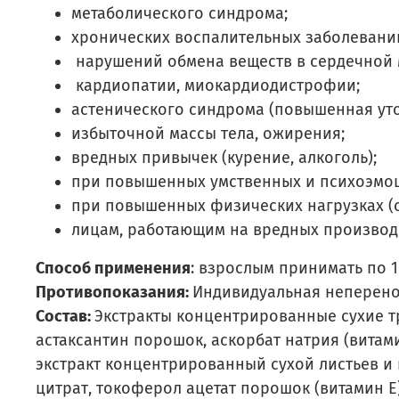
метаболического синдрома;
хронических воспалительных заболевани
нарушений обмена веществ в сердечной 
кардиопатии, миокардиодистрофии;
астенического синдрома (повышенная уто
избыточной массы тела, ожирения;
вредных привычек (курение, алкоголь);
при повышенных умственных и психоэмоц
при повышенных физических нагрузках (
лицам, работающим на вредных производ
Способ применения
: взрослым принимать по 1
Противопоказания:
Индивидуальная неперенос
Состав:
Экстракты концентрированные сухие трав
астаксантин порошок, аскорбат натрия (витамин
экстракт концентрированный сухой листьев и по
цитрат, токоферол ацетат порошок (витамин Е