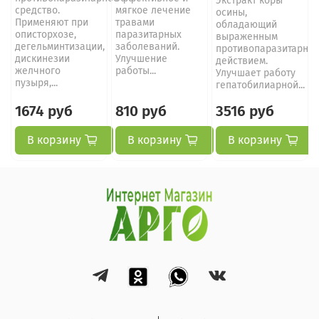
Экстракт коры
средство.
мягкое лечение
осины,
Применяют при
травами
обладающий
описторхозе,
паразитарных
выраженным
дегельминтизации,
заболеваний.
противопаразитарны
дискинезии
Улучшение
действием.
желчного
работы...
Улучшает работу
пузыря,...
гепатобилиарной...
1674 руб
810 руб
3516 руб
В корзину
В корзину
В корзину