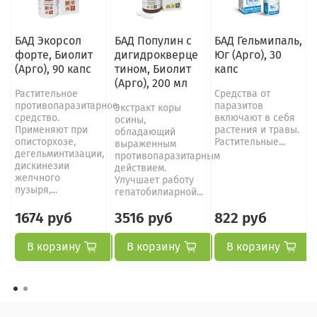
БАД Экорсол
БАД Популин с
БАД Гельмипаль,
форте, Биолит
дигидрокверце
Юг (Арго), 30
(Арго), 90 капс
тином, Биолит
капс
(Арго), 200 мл
Растительное
Средства от
противопаразитарное
паразитов
Экстракт коры
средство.
включают в себя
осины,
Применяют при
растения и травы.
обладающий
описторхозе,
Растительные...
выраженным
дегельминтизации,
противопаразитарным
дискинезии
действием.
желчного
Улучшает работу
пузыря,...
гепатобилиарной...
1674 руб
3516 руб
822 руб
В корзину
В корзину
В корзину