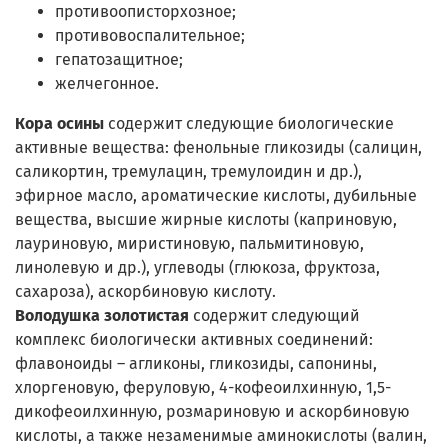
противоописторхозное;
противовоспалительное;
гепатозащитное;
желчегонное.
Кора осины
содержит следующие биологические
активные вещества: фенольные гликозиды (салицин,
саликортин, тремулацин, тремулоидин и др.),
эфирное масло, ароматические кислоты, дубильные
вещества, высшие жирные кислоты (каприновую,
лауриновую, миристиновую, пальмитиновую,
линолевую и др.), углеводы (глюкоза, фруктоза,
сахароза), аскорбиновую кислоту.
Володушка золотистая
содержит следующий
комплекс биологически активных соединений:
флавоноиды – агликоны, гликозиды, сапонины,
хлоргеновую, феруловую, 4-кофеоилхинную, 1,5-
дикофеоилхинную, розмариновую и аскорбиновую
кислоты, а также незаменимые аминокислоты (валин,