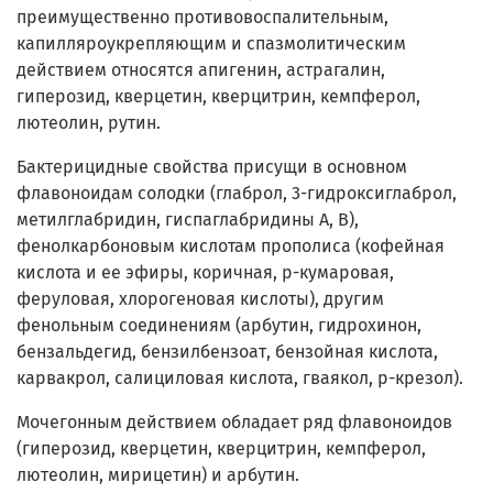
преимущественно противовоспалительным,
капилляроукрепляющим и спазмолитическим
действием относятся апигенин, астрагалин,
гиперозид, кверцетин, кверцитрин, кемпферол,
лютеолин, рутин.
Бактерицидные свойства присущи в основном
флавоноидам солодки (глаброл, 3-гидроксиглаброл,
метилглабридин, гиспаглабридины А, В),
фенолкарбоновым кислотам прополиса (кофейная
кислота и ее эфиры, коричная, р-кумаровая,
феруловая, хлорогеновая кислоты), другим
фенольным соединениям (арбутин, гидрохинон,
бензальдегид, бензилбензоат, бензойная кислота,
карвакрол, салициловая кислота, гваякол, р-крезол).
Мочегонным действием обладает ряд флавоноидов
(гиперозид, кверцетин, кверцитрин, кемпферол,
лютеолин, мирицетин) и арбутин.