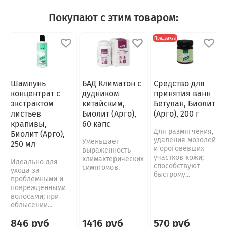
Покупают с этим товаром:
Предзаказ
Шампунь
БАД Климатон с
Средство для
концентрат с
дудником
принятия ванн
экстрактом
китайским,
Бетулан, Биолит
листьев
Биолит (Арго),
(Арго), 200 г
крапивы,
60 капс
Для размягчения,
Биолит (Арго),
удаления мозолей
Уменьшает
250 мл
и ороговевших
выраженность
участков кожи;
климактерических
Идеально для
способствуют
симптомов.
ухода за
быстрому...
проблемными и
поврежденными
волосами; при
облысении...
846 руб
1416 руб
570 руб