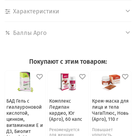
Характеристики
Баллы Арго
Покупают с этим товаром:
БАД Гель с
Комплекс
Крем-маска для
гиалауроновой
Ледипан
лица и тела
кислотой,
кардио, Юг
ЧагаПлюс, Новь
цинком,
(Арго), 60 капс
(Арго), 110 г
витаминами Е и
Рекомендуется
Повышает
Д3, Биолит
для женщин
упругость,