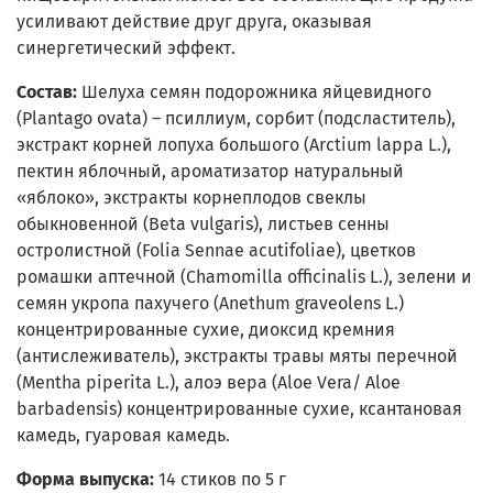
усиливают действие друг друга, оказывая
синергетический эффект.
Состав:
Шелуха семян подорожника яйцевидного
(Plantago ovata) – псиллиум, сорбит (подсластитель),
экстракт корней лопуха большого (Arctium lappa L.),
пектин яблочный, ароматизатор натуральный
«яблоко», экстракты корнеплодов свеклы
обыкновенной (Beta vulgaris), листьев сенны
остролистной (Folia Sennae acutifoliae), цветков
ромашки аптечной (Chamomilla officinalis L.), зелени и
семян укропа пахучего (Anethum graveolens L.)
концентрированные сухие, диоксид кремния
(антислеживатель), экстракты травы мяты перечной
(Mentha piperita L.), алоэ вера (Aloe Vera/ Aloe
barbadensis) концентрированные сухие, ксантановая
камедь, гуаровая камедь.
Форма выпуска:
14 стиков по 5 г