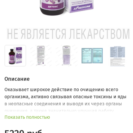
Описание
Оказывает широкое действие по очищению всего
организма, активно связывая опасные токсины и яды
в неопасные соединения и выводя их через органы
очищения, а также значительно улучшая работу
Показать полностью
печени и кишечника.