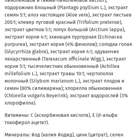
линоленовой и гамма-линоленовой кислот);
подорожник блошный (Plantago psyllium L.), экстракт
семян 5:1; алоэ настоящее (Aloe vera), экстракт листьев
200:1; клевер луговой красный (Trifolium pratense),
экстракт цветков 5:1; лопух большой (Arctium lappa),
экстракт корня 4:1; эхинацея пурпурная (Echinacea
purpurea), экстракт корня (4% фенолов); солодка голая
(Glycyrrhiza glabra), экстракт корня 4:1; одуванчик
лекарственный (Taraxacum officinale Wigg.), экстракт
корня 5:1; тысячелистник обыкновенный (Achillea
millefolium L.), экстракт травы 10:1; чертополох
молочный (Silybum marianum L.), экстракт плодов и
семян (80% силимарина); хлорелла обыкновенная
(Chlorella vulgaris Beyerink), экстракт водорослей (3%
хлорофилла).
Витамины: С (аскорбиновая кислота), Е (d-альфа
токоферол ацетат).
Минералы: йод (калия йодид), цинк (цитрат), селен