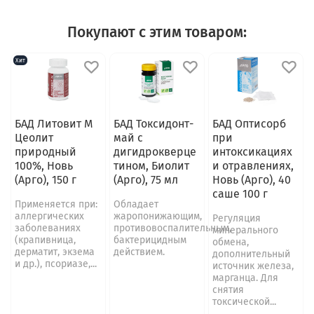
Покупают с этим товаром:
Хит
БАД Литовит М
БАД Токсидонт-
БАД Оптисорб
Цеолит
май с
при
природный
дигидрокверце
интоксикациях
100%, Новь
тином, Биолит
и отравлениях,
(Арго), 150 г
(Арго), 75 мл
Новь (Арго), 40
саше 100 г
Применяется при:
Обладает
аллергических
жаропонижающим,
Регуляция
заболеваниях
противовоспалительным,
минерального
(крапивница,
бактерицидным
обмена,
дерматит, экзема
действием.
дополнительный
и др.), псориазе,...
источник железа,
марганца. Для
снятия
токсической...