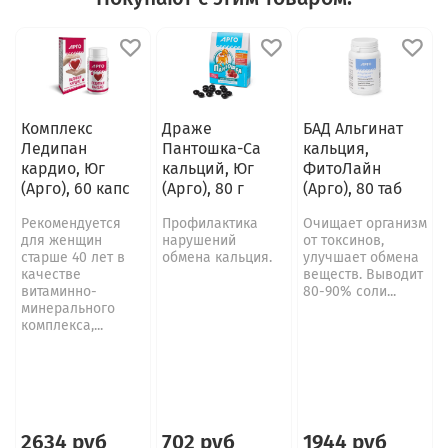
Комплекс
Драже
БАД Альгинат
Ледипан
Пантошка-Са
кальция,
кардио, Юг
кальций, Юг
ФитоЛайн
(Арго), 60 капс
(Арго), 80 г
(Арго), 80 таб
Рекомендуется
Профилактика
Очищает организм
для женщин
нарушений
от токсинов,
старше 40 лет в
обмена кальция.
улучшает обмена
качестве
веществ. Выводит
витаминно-
80-90% соли...
минерального
комплекса,...
2634 руб
702 руб
1944 руб