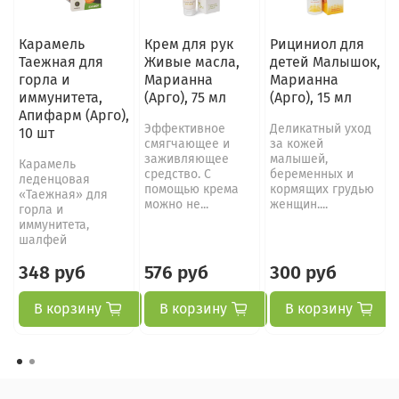
Карамель
Крем для рук
Рициниол для
Таежная для
Живые масла,
детей Малышок,
горла и
Марианна
Марианна
иммунитета,
(Арго), 75 мл
(Арго), 15 мл
Апифарм (Арго),
Эффективное
Деликатный уход
10 шт
смягчающее и
за кожей
заживляющее
малышей,
Карамель
средство. С
беременных и
леденцовая
помощью крема
кормящих грудью
«Таежная» для
можно не...
женщин....
горла и
иммунитета,
шалфей
348 руб
576 руб
300 руб
В корзину
В корзину
В корзину