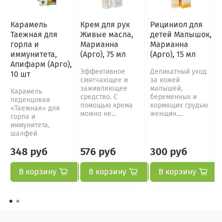
Карамель
Крем для рук
Рициниол для
Таежная для
Живые масла,
детей Малышок,
горла и
Марианна
Марианна
иммунитета,
(Арго), 75 мл
(Арго), 15 мл
Апифарм (Арго),
Эффективное
Деликатный уход
10 шт
смягчающее и
за кожей
заживляющее
малышей,
Карамель
средство. С
беременных и
леденцовая
помощью крема
кормящих грудью
«Таежная» для
можно не...
женщин....
горла и
иммунитета,
шалфей
348 руб
576 руб
300 руб
В корзину
В корзину
В корзину