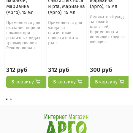
Базовый,
слизистых носа
Марианна
Марианна
и рта, Марианна
(Арго), 15 мл
(Арго), 15 мл
(Арго), 15 мл
Деликатный уход
за кожей
Применяется для
Применяется для
малышей,
оказания первой
ухода за
беременных и
помощи при
слизистыми
кормящих грудью
различных видах
полости носа и
женщин....
травмирования.
рта с...
Рекомендован...
312 руб
312 руб
300 руб
В корзину
В корзину
В корзину