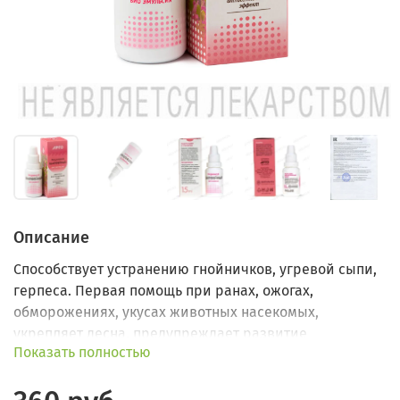
Описание
Способствует устранению гнойничков, угревой сыпи,
герпеса. Первая помощь при ранах, ожогах,
обморожениях, укусах животных насекомых,
укрепляет десна, предупреждает развитие
Показать полностью
заболевания пародонтоз.