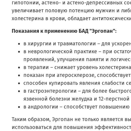
гипотонии, астено- и астено-депрессивных с
увеличивает половую потенцию мужчин и либи
холестерина в крови, обладает антитоксически
Показания к применению БАД "Эргопан":
в хирургии и травматологии – для ускор
в неврологической практике – при оста
проявлений, улучшения памяти и логичес
в терапии – снижает уровень холестерина
показан при атеросклерозе, способствует
способен купировать явления слабости с
в гастроэнтерологии – для более быстро
язвенной болезни желудка и 12-перстной
в андрологии – способствует повышению
Таким образом, Эргопан не только является 
использоваться для повышения эффективност