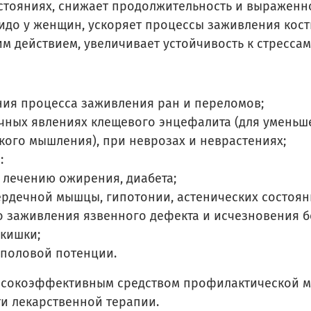
остояниях, снижает продолжительность и выраженн
до у женщин, ускоряет процессы заживления костн
м действием, увеличивает устойчивость к стрессам
ения процесса заживления ран и переломов;
точных явлениях клещевого энцефалита (для умень
кого мышления), при неврозах и неврастениях;
:
 лечению ожирения, диабета;
ердечной мышцы, гипотонии, астенических состоян
го заживления язвенного дефекта и исчезновения 
 кишки;
 половой потенции.
высокоэффективным средством профилактической м
и лекарственной терапии.