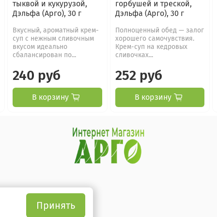
тыквой и кукурузой,
горбушей и треской,
Дэльфа (Арго), 30 г
Дэльфа (Арго), 30 г
Вкусный, ароматный крем-
Полноценный обед — залог
суп с нежным сливочным
хорошего самочувствия.
вкусом идеально
Крем-суп на кедровых
сбалансирован по...
сливочках...
240 руб
252 руб
В корзину
В корзину
Принять