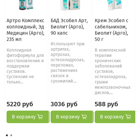
Артро Комплекс
БАД Эсобел Арт,
Крем Эсобел с
коллоидный, Эд
Биолит (Арго),
сабельником,
Медицин (Арго),
90 капс
Биолит (Арго),
235 мл
50 г
Используют при:
артритах,
Коллоидная
В комплексной
артрозах,
фитоформула для
терапии
остеохондрозах,
восстановления и
хронических
переломах,
поддержки
заболеваний
растяжениях
суставов.
суставов,
связок и
Суспензия не
остеохондроза,
сухожилий....
только...
грыжи
межпозвоночных
дисков,...
5220 руб
3036 руб
588 руб
В корзину
В корзину
В корзину