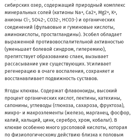
сибирских озер, содержащий природный комплекс
минеральных солей (катионы Na+, Ca2+, Mg2+, K+,
анионы Cl-, SO42-, CO32-, HCO3-) и органических
соединений (фульвовые и гуминовые кислоты,
аминокислоты, простагландины). Эсобел обладает
выраженной противовоспалительной активностью
(уменьшает болевой синдром, гиперемию),
препятствует образованию спаек, вызывает
рассасывание уже существующих. Усиливает
регенерацию в очаге воспаления, сохраняет и
восстанавливает подвижность суставов.
Ягоды клюквы. Содержат флавоноиды, высокий
процент органических кислот, пектины, катехины,
сапонины, углеводы (глюкоза, сахароза, фруктоза),
микро- и макроэлементы (железо, марганец, фосфор,
калий, кальций, цинк, серебро, хром, кобальт). В
клюкве особенно много урсоловой кислоты, которая
по физиологическому действию близка к половым