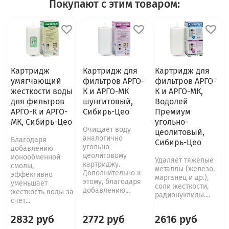
Покупают с этим товаром:
Картридж
Картридж для
Картридж для
умягчающий
фильтров АРГО-
фильтров АРГО-
жесткости воды
К и АРГО-МК
К и АРГО-МК,
для фильтров
шунгитовый,
Водолей
АРГО-К и АРГО-
Сибирь-Цео
Премиум
МК, Сибирь-Цео
угольно-
Очищает воду
цеолитовый,
аналогично
Благодаря
Сибирь-Цео
угольно-
добавлению
цеолитовому
ионообменной
Удаляет тяжелые
картриджу.
смолы,
металлы (железо,
Дополнительно к
эффективно
марганец и др.),
этому, благодаря
уменьшает
соли жесткости,
добавлению...
жесткость воды за
радионуклиды....
счет...
2832 руб
2772 руб
2616 руб