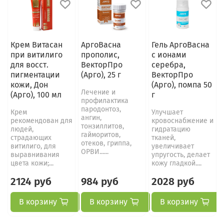
Крем Витасан
АргоВасна
Гель АргоВасна
при витилиго
прополис,
с ионами
для восст.
ВекторПро
серебра,
пигментации
(Арго), 25 г
ВекторПро
кожи, Дон
(Арго), помпа 50
Лечение и
(Арго), 100 мл
г
профилактика
пародонтоз,
Крем
Улучшает
ангин,
рекомендован для
кровоснабжение и
тонзиллитов,
людей,
гидратацию
гайморитов,
страдающих
тканей,
отеков, гриппа,
витилиго, для
увеличивает
ОРВИ......
выравнивания
упругость, делает
цвета кожи;...
кожу гладкой....
2124 руб
984 руб
2028 руб
В корзину
В корзину
В корзину