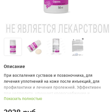
Описание
При воспаления суставов и позвоночника, для
лечения уплотнений на коже после инъекций, для
профилактики и лечения пролежней. Эффективен
при целлюлите, улучшает кровоснабжение и
Показать полностью
гидратацию кожного покрова, увеличивает его
упругость, делает кожу гладкой.