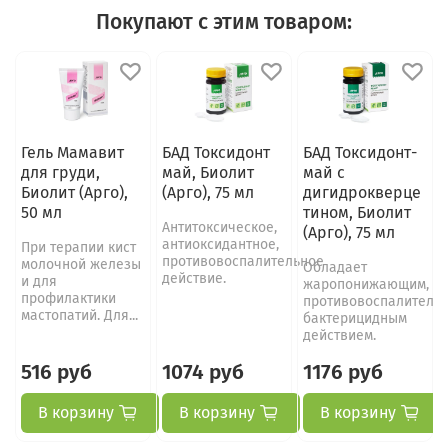
Покупают с этим товаром:
Гель Мамавит
БАД Токсидонт
БАД Токсидонт-
для груди,
май, Биолит
май с
Биолит (Арго),
(Арго), 75 мл
дигидрокверце
50 мл
тином, Биолит
Антитоксическое,
(Арго), 75 мл
антиоксидантное,
При терапии кист
противовоспалительное
молочной железы
Обладает
действие.
и для
жаропонижающим,
профилактики
противовоспалительн
мастопатий. Для...
бактерицидным
действием.
516 руб
1074 руб
1176 руб
В корзину
В корзину
В корзину