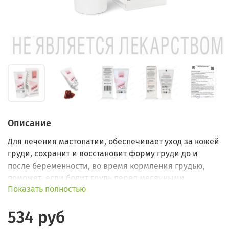
Описание
Для лечения мастопатии, обеспечивает уход за кожей
груди, сохранит и восстановит форму груди до и
после беременности, во время кормления грудью,
поможет, если болит грудь перед месячными
Показать полностью
(мастодиния).
534 руб