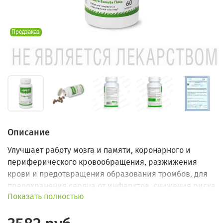
Предзаказ
Описание
Улучшает работу мозга и памяти, коронарного и
периферического кровообращения, разжижения
крови и предотвращения образования тромбов, для
предохранения сердца от инфарктов, снижения риска
Показать полностью
инсульта.