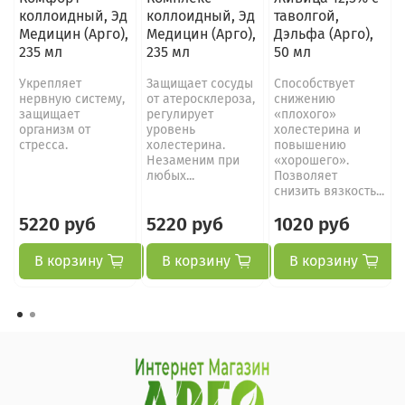
коллоидный, Эд
коллоидный, Эд
таволгой,
Медицин (Арго),
Медицин (Арго),
Дэльфа (Арго),
235 мл
235 мл
50 мл
Укрепляет
Защищает сосуды
Способствует
нервную систему,
от атеросклероза,
снижению
защищает
регулирует
«плохого»
организм от
уровень
холестерина и
стресса.
холестерина.
повышению
Незаменим при
«хорошего».
любых...
Позволяет
снизить вязкость...
5220 руб
5220 руб
1020 руб
В корзину
В корзину
В корзину