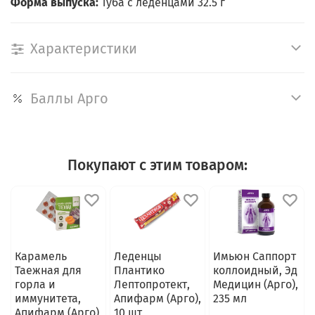
Форма выпуска:
Туба с леденцами 32.5 г
Характеристики
Баллы Арго
Покупают с этим товаром:
Карамель
Леденцы
Имьюн Саппорт
Таежная для
Плантико
коллоидный, Эд
горла и
Лептопротект,
Медицин (Арго),
иммунитета,
Апифарм (Арго),
235 мл
Апифарм (Арго),
10 шт