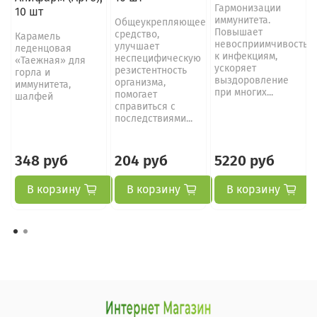
Гармонизации
10 шт
иммунитета.
Общеукрепляющее
Повышает
средство,
Карамель
невосприимчивость
улучшает
леденцовая
к инфекциям,
неспецифическую
«Таежная» для
ускоряет
резистентность
горла и
выздоровление
организма,
иммунитета,
при многих...
помогает
шалфей
справиться с
последствиями...
348 руб
204 руб
5220 руб
В корзину
В корзину
В корзину