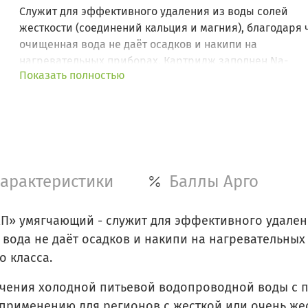
Служит для эффективного удаления из воды солей
жесткости (соединений кальция и магния), благодаря 
очищенная вода не даёт осадков и накипи на
нагревательных приборах. Картридж заполнен Na-
Показать полностью
катионитовой ионообменной смолой пищевого класса
арактеристики
Баллы Арго
П» умягчающий - cлужит для эффективного удален
 вода не даёт осадков и накипи на нагревательных
 класса.
чения холодной питьевой водопроводной воды с 
к применению для регионов с жесткой или очень же