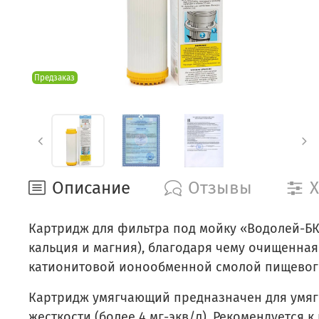
Предзаказ
Описание
Отзывы
Х
Картридж для фильтра под мойку «Водолей-БК
кальция и магния), благодаря чему очищенная
катионитовой ионообменной смолой пищевого
Картридж умягчающий предназначен для умяг
жесткости (более 4 мг-экв/л). Рекомендуется 