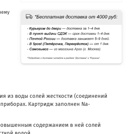
чему
.
ия из воды солей жесткости (соединений
 приборах. Картридж заполнен Na-
повышенным содержанием в ней солей
сткой водой.