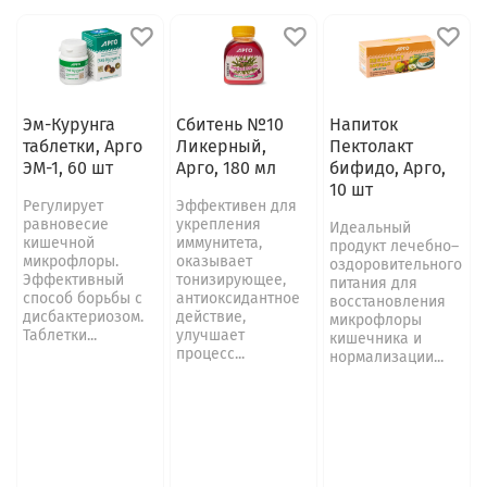
Эм-Курунга
Сбитень №10
Напиток
таблетки, Арго
Ликерный,
Пектолакт
ЭМ-1, 60 шт
Арго, 180 мл
бифидо, Арго,
10 шт
Регулирует
Эффективен для
равновесие
укрепления
Идеальный
кишечной
иммунитета,
продукт лечебно–
микрофлоры.
оказывает
оздоровительного
Эффективный
тонизирующее,
питания для
способ борьбы с
антиоксидантное
восстановления
дисбактериозом.
действие,
микрофлоры
Таблетки...
улучшает
кишечника и
процесс...
нормализации...