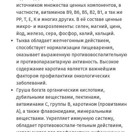
источником множества ценных компонентов, в
частности, витаминов В9, В6, В5, В2, В1, а так же
РР, Т, Е, К и многих других. В её составе ценные
микро- и макроэлементы: селен, магний, цинк,
йод, железо, сера, фосфор, калий, кальций.
Тыква обладает желчегонным действием,
способствует нормализации пищеварения,
оказывает выраженную противовоспалительную
и противопаразитарную активность. Высокое
содержание каротина является важнейшим
фактором профилактики онкологических
заболеваний.
Груша богата органическим кислотами,
дубильными веществами, пектинами,
витаминами С, группы В, каротином (провитамин
А), а также флавоноидами, минеральными
веществами. Укрепляет иммунную систему,
обладает противовоспали-тельным действием,