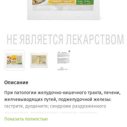
Описание
При патологии желудочно-кишечного тракта, печени,
желчевыводящих путей, поджелудочной железы:
гастрите, дуодените; синдроме раздраженного
кишечника, хронических запорах, колитах;
Показать полностью
хронический холецистит и дискинезия
желчевыводящих путей; цирроз печени.