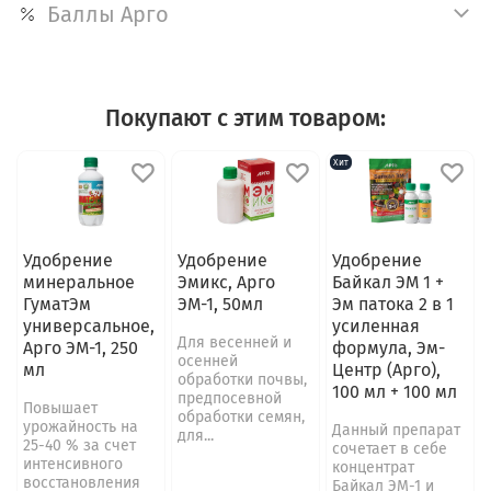
Баллы Арго
Покупают с этим товаром:
Хит
Удобрение
Удобрение
Удобрение
минеральное
Эмикс, Арго
Байкал ЭМ 1 +
ГуматЭм
ЭМ-1, 50мл
Эм патока 2 в 1
универсальное,
усиленная
Для весенней и
Арго ЭМ-1, 250
формула, Эм-
осенней
мл
Центр (Арго),
обработки почвы,
100 мл + 100 мл
предпосевной
Повышает
обработки семян,
урожайность на
Данный препарат
для...
25-40 % за счет
сочетает в себе
интенсивного
концентрат
восстановления
Байкал ЭМ-1 и