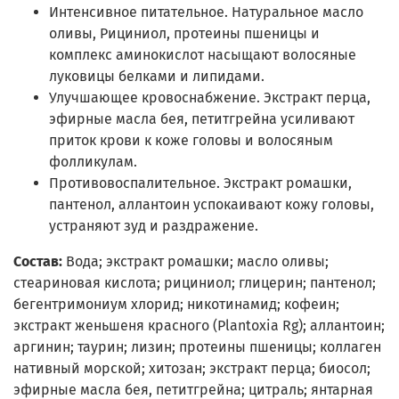
Интенсивное питательное. Натуральное масло
оливы, Рициниол, протеины пшеницы и
комплекс аминокислот насыщают волосяные
луковицы белками и липидами.
Улучшающее кровоснабжение. Экстракт перца,
эфирные масла бея, петитгрейна усиливают
приток крови к коже головы и волосяным
фолликулам.
Противовоспалительное. Экстракт ромашки,
пантенол, аллантоин успокаивают кожу головы,
устраняют зуд и раздражение.
Состав:
Вода; экстракт ромашки; масло оливы;
стеариновая кислота; рициниол; глицерин; пантенол;
бегентримониум хлорид; никотинамид; кофеин;
экстракт женьшеня красного (Plantoxia Rg); аллантоин;
аргинин; таурин; лизин; протеины пшеницы; коллаген
нативный морской; хитозан; экстракт перца; биосол;
эфирные масла бея, петитгрейна; цитраль; янтарная