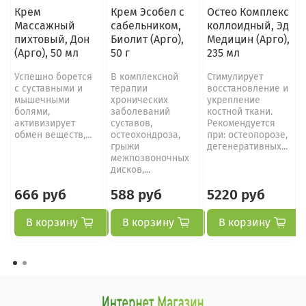
Крем
Крем Эсобел с
Остео Комплекс
Массажный
сабельником,
коллоидный, Эд
пихтовый, Дон
Биолит (Арго),
Медицин (Арго),
(Арго), 50 мл
50 г
235 мл
Успешно борется
В комплексной
Стимулирует
с суставными и
терапии
восстановление и
мышечными
хронических
укрепление
болями,
заболеваний
костной ткани.
активизирует
суставов,
Рекомендуется
обмен веществ,...
остеохондроза,
при: остеопорозе,
грыжи
дегенеративных...
межпозвоночных
дисков,...
666 руб
588 руб
5220 руб
В корзину
В корзину
В корзину