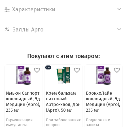
Характеристики
Баллы Арго
Покупают с этим товаром:
Хит
Имьюн Саппорт
Крем бальзам
БронхоЛайн
коллоидный, Эд
пихтовый
коллоидный, Эд
Медицин (Арго),
Артро-хвоя, Дон
Медицин (Арго),
235 мл
(Арго), 50 мл
235 мл
Гармонизации
При заболеваниях
Поддержка и
иммунитета.
опорно-
защита