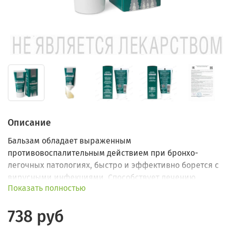
Описание
Бальзам обладает выраженным
противовоспалительным действием при бронхо-
легочных патологиях, быстро и эффективно борется с
вирусными инфекциями. Способствует лечению
Показать полностью
заболеваний органов дыхания, кожных, легочных и
простудных болезней.
738 руб