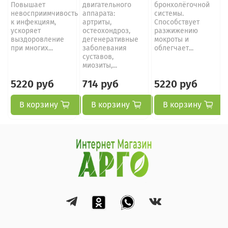
Повышает
двигательного
бронхолёгочной
невосприимчивость
аппарата:
системы.
к инфекциям,
артриты,
Способствует
ускоряет
остеохондроз,
разжижению
выздоровление
дегенеративные
мокроты и
при многих...
заболевания
облегчает...
суставов,
миозиты,...
5220 руб
714 руб
5220 руб
В корзину
В корзину
В корзину