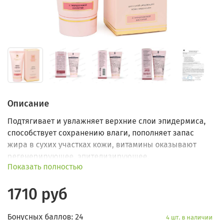
Описание
Подтягивает и увлажняет верхние слои эпидермиса,
способствует сохранению влаги, пополняет запас
жира в сухих участках кожи, витамины оказывают
регенерирующее, эпителизирующее,
Показать полностью
омолаживающее действие, SPF-4 защищает кожу от
УФА- и УФB-лучей.
1710 руб
Бонусных баллов: 24
4 шт. в наличии