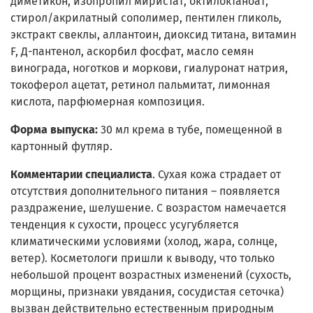
диметикон, изопропил миристат, октилоктаноат,
стирол/акрилатный сополимер, пентилен гликоль,
экстракт свеклы, аллантоин, диоксид титана, витамин
F, Д-пантенол, аскорбил фосфат, масло семян
винограда, ноготков и моркови, гиалуронат натрия,
токоферол ацетат, ретинол пальмитат, лимонная
кислота, парфюмерная композиция.
Форма выпуска:
30 мл крема в тубе, помещенной в
картонный футляр.
Комментарии специалиста
. Сухая кожа страдает от
отсутствия дополнительного питания – появляется
раздражение, шелушение. С возрастом намечается
тенденция к сухости, процесс усугубляется
климатическими условиями (холод, жара, солнце,
ветер). Косметологи пришли к выводу, что только
небольшой процент возрастных изменений (сухость,
морщины, признаки увядания, сосудистая сеточка)
вызван действительно естественным природным