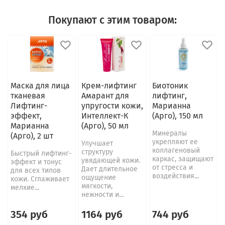
Покупают с этим товаром:
Маска для лица
Крем-лифтинг
Биотоник
тканевая
Амарант для
лифтинг,
Лифтинг-
упругости кожи,
Марианна
эффект,
Интеллект-К
(Арго), 150 мл
Марианна
(Арго), 50 мл
Минералы
(Арго), 2 шт
укрепляют ее
Улучшает
коллагеновый
структуру
Быстрый лифтинг-
каркас, защищают
увядающей кожи.
эффект и тонус
от стресса и
Дает длительное
для всех типов
воздействия...
ощущение
кожи. Сглаживает
мягкости,
мелкие...
нежности и...
354 руб
1164 руб
744 руб