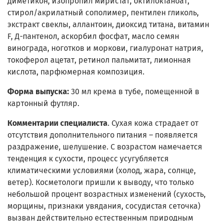
диметикон, изопропил миристат, октилоктаноат,
стирол/акрилатный сополимер, пентилен гликоль,
экстракт свеклы, аллантоин, диоксид титана, витамин
F, Д-пантенол, аскорбил фосфат, масло семян
винограда, ноготков и моркови, гиалуронат натрия,
токоферол ацетат, ретинол пальмитат, лимонная
кислота, парфюмерная композиция.
Форма выпуска:
30 мл крема в тубе, помещенной в
картонный футляр.
Комментарии специалиста
. Сухая кожа страдает от
отсутствия дополнительного питания – появляется
раздражение, шелушение. С возрастом намечается
тенденция к сухости, процесс усугубляется
климатическими условиями (холод, жара, солнце,
ветер). Косметологи пришли к выводу, что только
небольшой процент возрастных изменений (сухость,
морщины, признаки увядания, сосудистая сеточка)
вызван действительно естественным природным