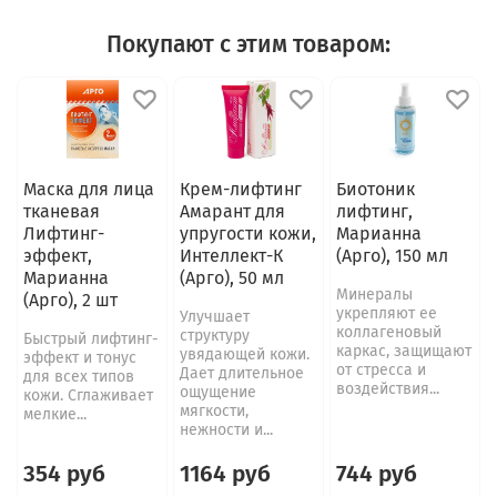
Покупают с этим товаром:
Маска для лица
Крем-лифтинг
Биотоник
тканевая
Амарант для
лифтинг,
Лифтинг-
упругости кожи,
Марианна
эффект,
Интеллект-К
(Арго), 150 мл
Марианна
(Арго), 50 мл
Минералы
(Арго), 2 шт
укрепляют ее
Улучшает
коллагеновый
структуру
Быстрый лифтинг-
каркас, защищают
увядающей кожи.
эффект и тонус
от стресса и
Дает длительное
для всех типов
воздействия...
ощущение
кожи. Сглаживает
мягкости,
мелкие...
нежности и...
354 руб
1164 руб
744 руб