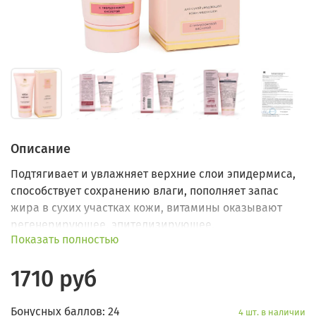
Описание
Подтягивает и увлажняет верхние слои эпидермиса,
способствует сохранению влаги, пополняет запас
жира в сухих участках кожи, витамины оказывают
регенерирующее, эпителизирующее,
Показать полностью
омолаживающее действие, SPF-4 защищает кожу от
УФА- и УФB-лучей.
1710 руб
Бонусных баллов: 24
4 шт. в наличии