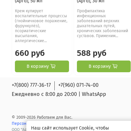
(Арго), 50 мл
(Арго), 30 мл
Крем купирует
Профилактика
воспалительные процессы
инфекционных
(гнойничковое поражение,
заболеваний верхних
фурункулёз),
дыхательных путей,
псориатические
хронических заболеваний
высыпания,
суставов. Применим...
аллергические...
660 руб
588 руб
В корзину
В корзину
+7(800) 777-36-17
+7(960) 071-74-00
Ежедневно с 8:00 до 20:00 | WhatsApp
© 2009-2026 Работаем для Вас.
Персональные данные.
Ответственность
Наш сайт использует Cookie, чтобы
ООО "Арго групп" ОГРН/ИНН 1141650019191/1650295353