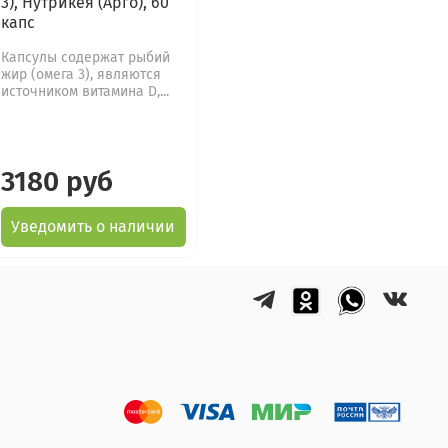
3), Нутрикея (Арго), 60
капс
Капсулы содержат рыбий
жир (омега 3), являются
источником витамина D,...
3180 руб
Уведомить о наличии