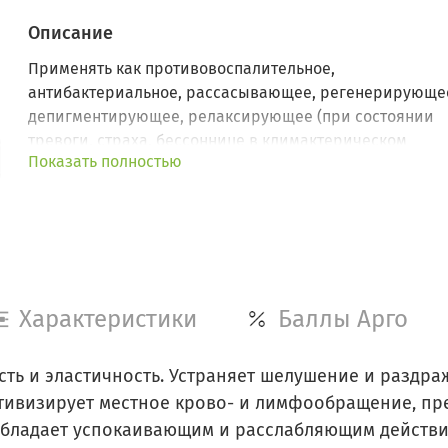
Описание
Применять как противовоспалительное,
антибактериальное, рассасывающее, регенерирующе
депигментирующее, релаксирующее (при состоянии
тревоги, страха, бессоннице в климактерическом
Показать полностью
синдроме) средство.
Характеристики
Баллы Арго
сть и эластичность. Устраняет шелушение и раздра
тивизирует местное крово- и лимфообращение, пр
бладает успокаивающим и расслабляющим действи