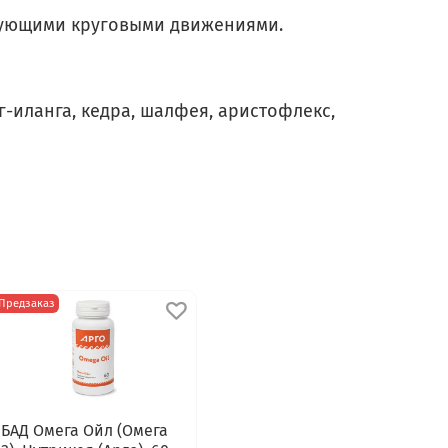
рующими круговыми движениями.
-иланга, кедра, шалфея, аристофлекс,
Предзаказ
БАД Омега Ойл (Омега