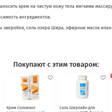
аносить крем на чистую кожу тела мягкими масси
симость ингредиентов.
ы зверобоя, соль озера Шира, эфирные масла иланг
Покупают с этим товаром:
Крем Солхинол
Соль Ширлайн для