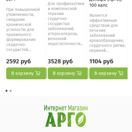
Для профилактики
100 капс
и комплексной
При повышенной
терапии
утомляемости,
Является
сердечно-
синдроме
эффективным
сосудистых
хронической
средством для
заболеваний,
усталости; для
лечения
атеросклероза,
правильного
заболеваний
венозной
формирования
кровообращения,
недостаточности...
сердечно-
сердечного ритма,
сосудистой...
нервной...
2592 руб
3528 руб
1104 руб
В корзину
В корзину
В корзину