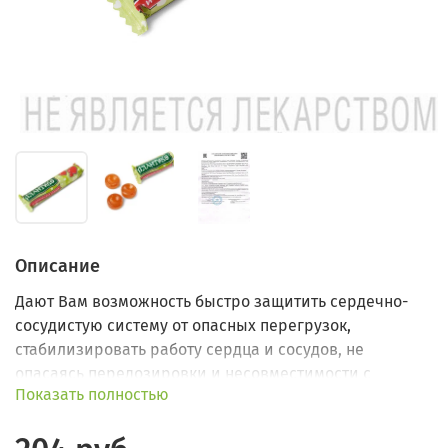
Описание
Дают Вам возможность быстро защитить сердечно-
сосудистую систему от опасных перегрузок,
стабилизировать работу сердца и сосудов, не
опасаясь передозировки и несовместимости с
Показать полностью
лекарственными препаратами.