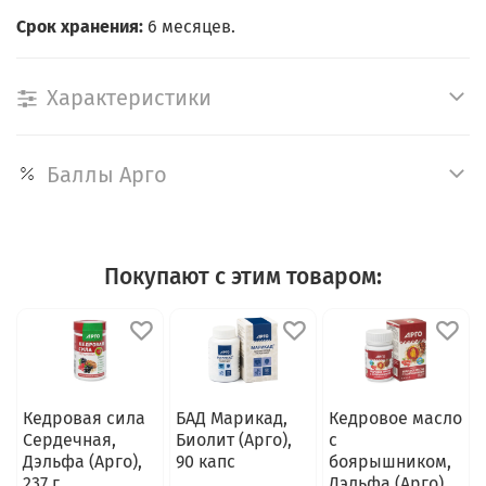
Срок хранения:
6 месяцев.
Характеристики
Баллы Арго
Покупают с этим товаром:
Кедровая сила
БАД Марикад,
Кедровое масло
Сердечная,
Биолит (Арго),
с
Дэльфа (Арго),
90 капс
боярышником,
237 г
Дэльфа (Арго),