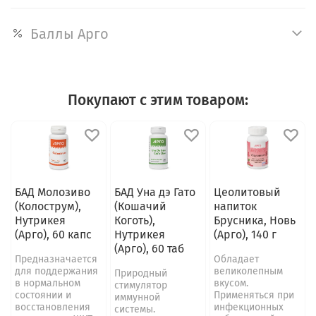
Баллы Арго
Покупают с этим товаром:
БАД Молозиво
БАД Уна дэ Гато
Цеолитовый
(Колострум),
(Кошачий
напиток
Нутрикея
Коготь),
Брусника, Новь
(Арго), 60 капс
Нутрикея
(Арго), 140 г
(Арго), 60 таб
Предназначается
Обладает
для поддержания
великолепным
Природный
в нормальном
вкусом.
стимулятор
состоянии и
Применяться при
иммунной
восстановления
инфекционных
системы.