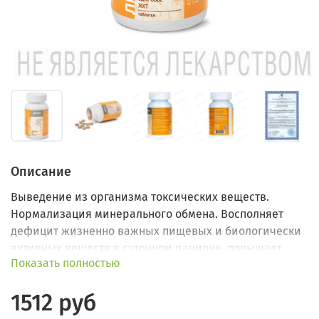
Описание
Выведение из организма токсических веществ.
Нормализация минерального обмена. Восполняет
дефицит жизненно важных пищевых и биологически
активных веществ в суточном рационе, повышает
Показать полностью
адаптивные возможности организма.
1512 руб