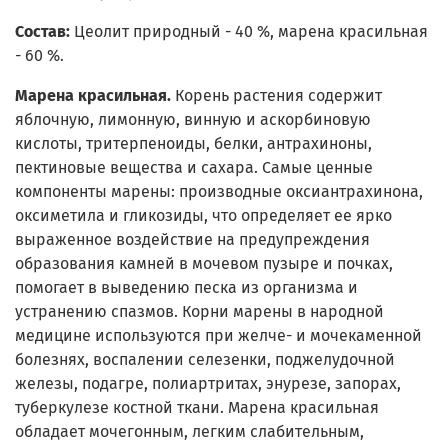
Состав:
Цеолит природный - 40 %, марена красильная
- 60 %.
Марена красильная.
Корень растения содержит
яблочную, лимонную, винную и аскорбиновую
кислоты, тритерпеноиды, белки, антрахиноны,
пектиновые вещества и сахара. Самые ценные
компоненты марены: производные оксиантрахинона,
оксиметила и гликозиды, что определяет ее ярко
выраженное воздействие на предупреждения
образования камней в мочевом пузыре и почках,
помогает в выведению песка из организма и
устранению спазмов. Корни марены в народной
медицине используются при желче- и мочекаменной
болезнях, воспалении селезенки, поджелудочной
железы, подагре, полиартритах, энурезе, запорах,
туберкулезе костной ткани. Марена красильная
обладает мочегонным, легким слабительным,