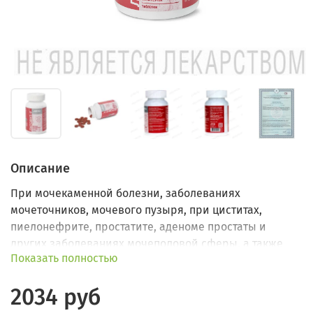
Описание
При мочекаменной болезни, заболеваниях
мочеточников, мочевого пузыря, при циститах,
пиелонефрите, простатите, аденоме простаты и
других заболеваниях мочеполовой сферы, а также
Показать полностью
при заболеваниях суставов, связанных с нарушением
обмена веществ.
2034 руб