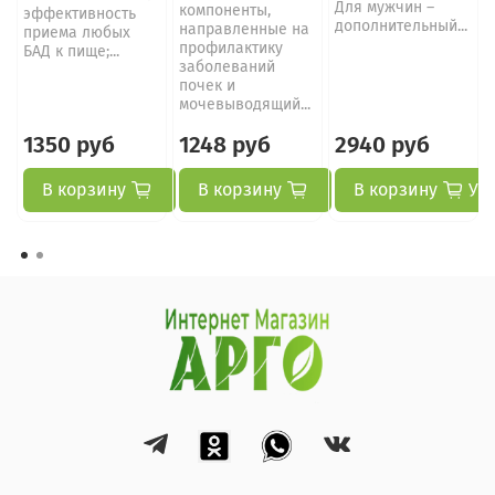
Для мужчин –
компоненты,
эффективность
дополнительный...
направленные на
приема любых
профилактику
БАД к пище;...
заболеваний
почек и
мочевыводящий...
1350 руб
1248 руб
2940 руб
В корзину
В корзину
В корзину
Ув