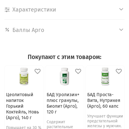
Характеристики
Баллы Арго
Покупают с этим товаром:
Цеолитовый
БАД Уролизин+
БАД Проста-
напиток
плюс гранулы,
Вита, Нутрикея
Горький
Биолит (Арго),
(Арго), 60 капс
Коктейль, Новь
120 г
Улучшает функции
(Арго), 140 г
предстательной
Содержит
железы у мужчин.
растительные
Повышает на 30 %