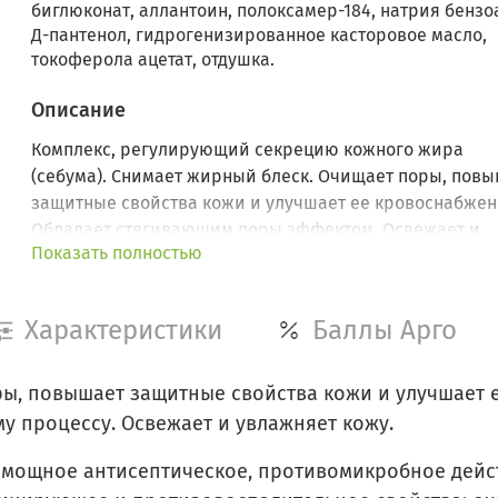
биглюконат, аллантоин, полоксамер-184, натрия бензо
Д-пантенол, гидрогенизированное касторовое масло,
токоферола ацетат, отдушка.
Описание
Комплекс, регулирующий секрецию кожного жира
(себума). Снимает жирный блеск. Очищает поры, пов
защитные свойства кожи и улучшает ее кровоснабжен
Обладает стягивающим поры эффектом. Освежает и
Показать полностью
увлажняет кожу. Идеальное средство для жирной
юношеской кожи
Характеристики
Баллы Арго
ы, повышает защитные свойства кожи и улучшает 
у процессу. Освежает и увлажняет кожу.
 мощное антисептическое, противомикробное дейс