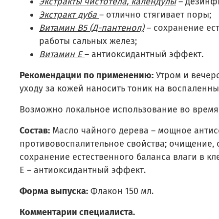
Экстракты чистотела, календулы
– дезинфи
Экстракт дуба
– отлично стягивает поры;
Витамин В5 (Д-пантенол)
– сохранение ест
работы сальных желез;
Витамин Е
– антиоксидантный эффект.
Рекомендации по применению:
Утром и вечер
уходу за кожей наносить тоник на воспаленны
Возможно локальное использование во время к
Состав:
Масло чайного дерева – мощное антис
противовоспалительное свойства; очищение, с
сохранение естественного баланса влаги в кл
Е – антиоксидантный эффект.
Форма выпуска:
Флакон 150 мл.
Комментарии специалиста.