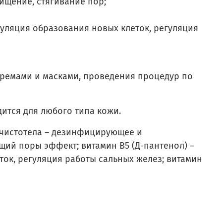
щение, стягивание пор;
муляция образования новых клеток, регуляция
кремами и масками, проведения процедур по
ится для любого типа кожи.
 чистотела – дезинфицирующее и
щий поры эффект; витамин В5 (Д-пантенол) –
ток, регуляция работы сальных желез; витамин