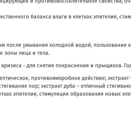
цирующее и противовоспалительное свойства; очи
ественного баланса влаги в клетках эпителия, сти
ом после умывания холодной водой, пользования 
е зоны лица и тела.
ризиса - для снятия покраснения и прыщиков. Год
ептическое, противомикробное действие; экстракт
тягивание пор; экстракт дуба – отличный стягиваю
етках эпителия, стимуляция образования новых кле