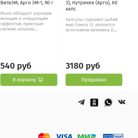
ВитаЭМ, Арго ЭМ-1, 90 г
3), Нутрикея (Арго), 60
Вит
капс
Мыло обладает хорошим
Скр
моющим и очищающим
бол
Капсулы содержат рыбий
эффектом, приятным
кож
жир (омега 3), являются
свежим запахом,...
уда
источником витамина D,...
540 руб
3180 руб
5
В корзину
Предзаказ