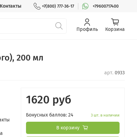
Контакты
+7(800) 777-36-17
+79600717400
Профиль
Корзина
го), 200 мл
арт.
0933
1620 руб
Бонусных баллов: 24
3 шт. в наличии
акты
В корзину
на