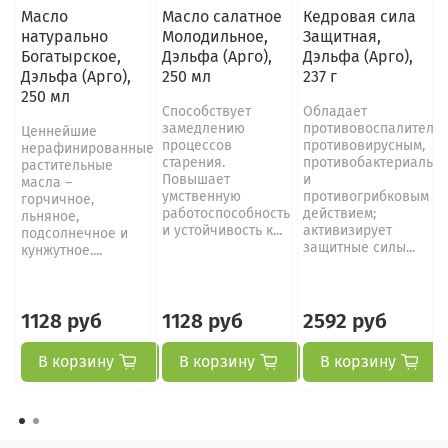
Масло
Масло салатное
Кедровая сила
натурально
Молодильное,
Защитная,
Богатырское,
Дэльфа (Арго),
Дэльфа (Арго),
Дэльфа (Арго),
250 мл
237 г
250 мл
Способствует
Обладает
замедлению
противовоспалительн
Ценнейшие
процессов
противовирусным,
нерафинированные
старения.
противобактериальн
растительные
Повышает
и
масла –
умственную
противогрибковым
горчичное,
работоспособность
действием;
льняное,
и устойчивость к...
активизирует
подсолнечное и
защитные силы...
кунжутное....
1128 руб
1128 руб
2592 руб
В корзину
В корзину
В корзину