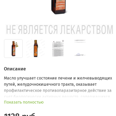
Описание
Масло улучшает состояние печени и желчевыводящих
путей, желудочно­кишечного тракта, оказывает
профилактическое противопаразитарное действие за
счет биологически активных веществ, содержащихся
Показать полностью
в семенах тыквы, горчицы, кукурузы.