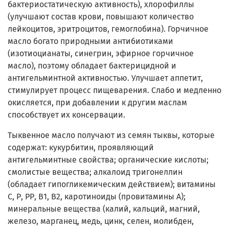
бактериостатическую активность), хлорофиллы
(улучшают состав крови, повышают количество
лейкоцитов, эритроцитов, гемоглобина). Горчичное
масло богато природными антибиотиками
(изотиоцианаты, синегрин, эфирное горчичное
масло), поэтому обладает бактерицидной и
антигельминтной активностью. Улучшает аппетит,
стимулирует процесс пищеварения. Слабо и медленно
окисляется, при добавлении к другим маслам
способствует их консервации.
Тыквенное масло получают из семян тыквы, которые
содержат: кукурбитин, проявляющий
антигельминтные свойства; органические кислоты;
смолистые вещества; алкалоид тригонеллин
(обладает гипогликемическим действием); витамины
С, Р, РР, В1, В2, каротиноиды (провитамины А);
минеральные вещества (калий, кальций, магний,
железо, марганец, медь, цинк, селен, молибден,