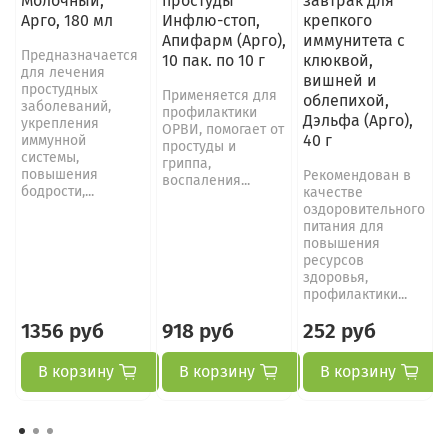
Молочный,
простуды
завтрак для
Арго, 180 мл
Инфлю-стоп,
крепкого
Апифарм (Арго),
иммунитета с
Предназначается
10 пак. по 10 г
клюквой,
для лечения
вишней и
простудных
Применяется для
облепихой,
заболеваний,
профилактики
Дэльфа (Арго),
укрепления
ОРВИ, помогает от
40 г
иммунной
простуды и
системы,
гриппа,
повышения
Рекомендован в
воспаления...
бодрости,...
качестве
оздоровительного
питания для
повышения
ресурсов
здоровья,
профилактики...
1356 руб
918 руб
252 руб
В корзину
В корзину
В корзину