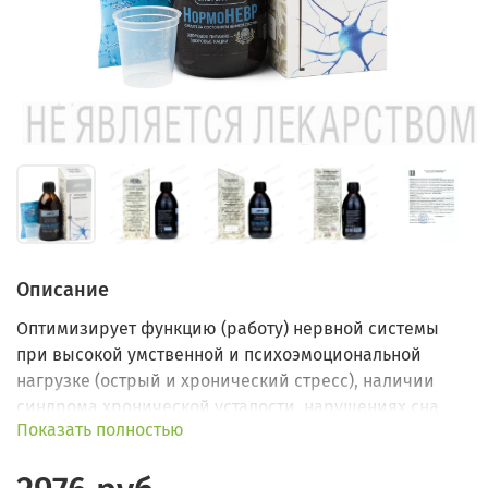
Описание
Оптимизирует функцию (работу) нервной системы
при высокой умственной и психоэмоциональной
нагрузке (острый и хронический стресс), наличии
синдрома хронической усталости, нарушениях сна,
Показать полностью
перепадах настроения.