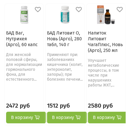
БАД Ваг,
БАД Литовит О,
Напиток
Нутрикея
Новь (Арго), 280
Литовит
(Арго), 60 капс
табл, 140 г
ЧагаПлюс, Новь
(Арго), 250 мл
Для женской
Применяют при:
половой сферы,
заболеваниях
Улучшает
для нормализации
кишечника (колит,
метаболические
гормонального
энтероколит,
процессы, в том
фона, для
запоры); при
числе при
естественного...
болезнях печени...
нарушениях
работы ЖКТ,...
2472 руб
1512 руб
2580 руб
В корзину
В корзину
В корзину